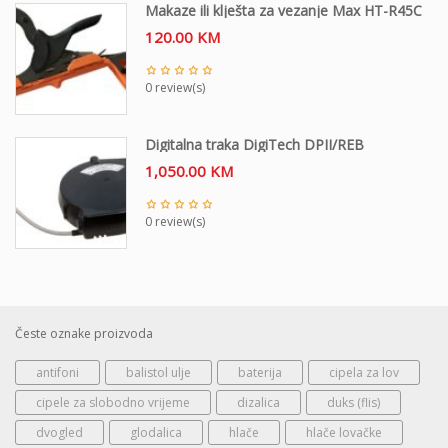
Makaze ili klješta za vezanje Max HT-R45C
120.00
KM
0 review(s)
Digitalna traka DigiTech DPII/REB
1,050.00
KM
0 review(s)
Česte oznake proizvoda
antifoni
balistol ulje
baterija
cipela za lov
cipele za slobodno vrijeme
dizalica
duks (flis)
dvogled
glodalica
hlače
hlače lovačke