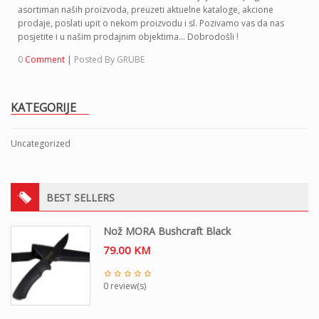
o
asortiman naših proizvoda, preuzeti aktuelne kataloge, akcione
n
prodaje, poslati upit o nekom proizvodu i sl. Pozivamo vas da nas
posjetite i u našim prodajnim objektima… Dobrodošli !
0
Comment
|
Posted By
GRUBE
KATEGORIJE
Uncategorized
BEST SELLERS
Nož MORA Bushcraft Black
79.00
KM
0 review(s)