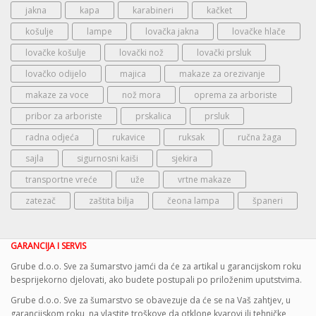
jakna
kapa
karabineri
kačket
košulje
lampe
lovačka jakna
lovačke hlače
lovačke košulje
lovački nož
lovački prsluk
lovačko odijelo
majica
makaze za orezivanje
makaze za voce
nož mora
oprema za arboriste
pribor za arboriste
prskalica
prsluk
radna odjeća
rukavice
ruksak
ručna žaga
sajla
sigurnosni kaiši
sjekira
transportne vreće
uže
vrtne makaze
zatezač
zaštita bilja
čeona lampa
španeri
GARANCIJA I SERVIS
Grube d.o.o. Sve za šumarstvo jamći da će za artikal u garancijskom roku
besprijekorno djelovati, ako budete postupali po priloženim uputstvima.
Grube d.o.o. Sve za šumarstvo se obavezuje da će se na Vaš zahtjev, u
garancijskom roku, na vlastite troškove da otklone kvarovi ili tehničke