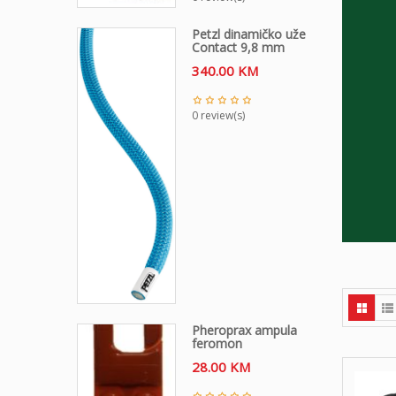
Petzl dinamičko uže
Contact 9,8 mm
340.00
KM
0 review(s)
Pheroprax ampula
feromon
28.00
KM