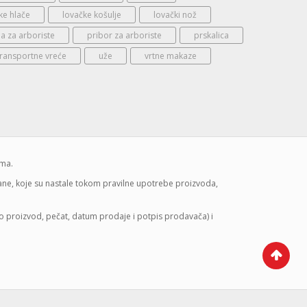
ke hlače
lovačke košulje
lovački nož
 za arboriste
pribor za arboriste
prskalica
transportne vreće
uže
vrtne makaze
ima.
mane, koje su nastale tokom pravilne upotrebe proizvoda,
lo proizvod, pečat, datum prodaje i potpis prodavača) i