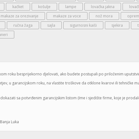
kačket
košulje
lampe
lovačka jakna
lovač
makaze za orezivanje
makaze za voce
nož mora
oprema
ručna žaga
sajla
sigurnosni kaiši
sjekira
aneri
jskom roku besprijekorno djelovati, ako budete postupali po priloženim uputstv
jev, u garancijskom roku, na vlastite troškove da otklone kvarovi ili tehničke 
dokazati sa potvrđenim garancijskim listom (Ime i sjedište firme, koje je proda
 Banja Luka