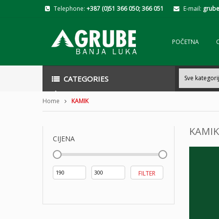
Telephone:
+387 (0)51 366 050; 366 051
E-mail:
grube
POČETNA
CATEGORIES
Home
KAMIK
KAMIK
CIJENA
Min
Maks
FILTER
cijena
cijena