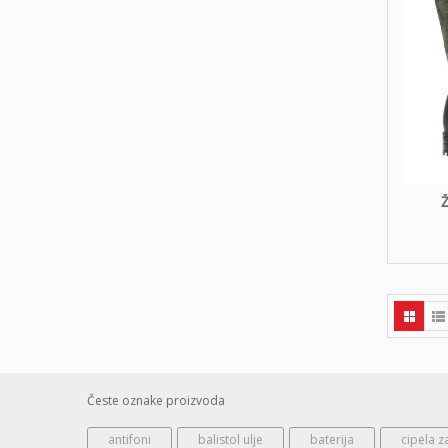
Ž
Česte oznake proizvoda
antifoni
balistol ulje
baterija
cipela z