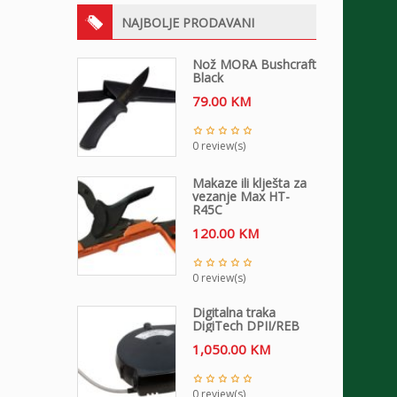
NAJBOLJE PRODAVANI
Nož MORA Bushcraft
Black
79.00
KM
0 review(s)
Makaze ili klješta za
vezanje Max HT-
R45C
120.00
KM
0 review(s)
Digitalna traka
DigiTech DPII/REB
1,050.00
KM
0 review(s)