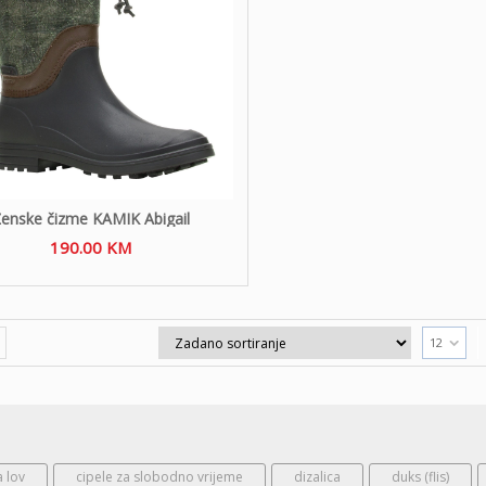
enske čizme KAMIK Abigail
190.00
KM
12
a lov
cipele za slobodno vrijeme
dizalica
duks (flis)