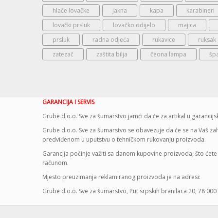
hlače lovačke
jakna
kapa
karabineri
lovački prsluk
lovačko odijelo
majica
prsluk
radna odjeća
rukavice
ruksak
zatezač
zaštita bilja
čeona lampa
šp
GARANCIJA I SERVIS
Grube d.o.o. Sve za šumarstvo jamći da će za artikal u garanci
Grube d.o.o. Sve za šumarstvo se obavezuje da će se na Vaš zaht
predviđenom u uputstvu o tehničkom rukovanju proizvoda.
Garancija počinje važiti sa danom kupovine proizvoda, što ćete 
računom.
Mjesto preuzimanja reklamiranog proizvoda je na adresi:
Grube d.o.o. Sve za šumarstvo, Put srpskih branilaca 20, 78 000