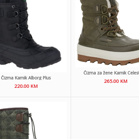
Čizma za žene Kamik Celes
Čizma Kamik Alborg Plus
265.00
KM
220.00
KM