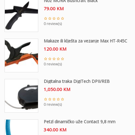
Nož MORA Bushcraft Black
79.00
KM
0 review(s)
Makaze ili klješta za vezanje Max HT-R45C
120.00
KM
0 review(s)
Digitalna traka DigiTech DPII/REB
1,050.00
KM
0 review(s)
Petzl dinamičko uže Contact 9,8 mm
340.00
KM