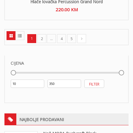
Hlače lovačka Percussion Grand Nord
220.00
KM
1
2
…
4
5
CIJENA
Min
Maks
FILTER
cijena
cijena
NAJBOLJE PRODAVANI