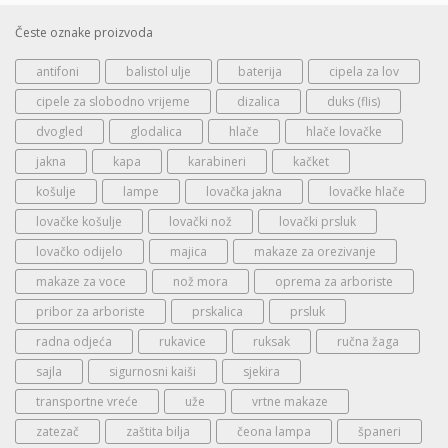
Česte oznake proizvoda
antifoni
balistol ulje
baterija
cipela za lov
cipele za slobodno vrijeme
dizalica
duks (flis)
dvogled
glodalica
hlače
hlače lovačke
jakna
kapa
karabineri
kačket
košulje
lampe
lovačka jakna
lovačke hlače
lovačke košulje
lovački nož
lovački prsluk
lovačko odijelo
majica
makaze za orezivanje
makaze za voce
nož mora
oprema za arboriste
pribor za arboriste
prskalica
prsluk
radna odjeća
rukavice
ruksak
ručna žaga
sajla
sigurnosni kaiši
sjekira
transportne vreće
uže
vrtne makaze
zatezač
zaštita bilja
čeona lampa
španeri