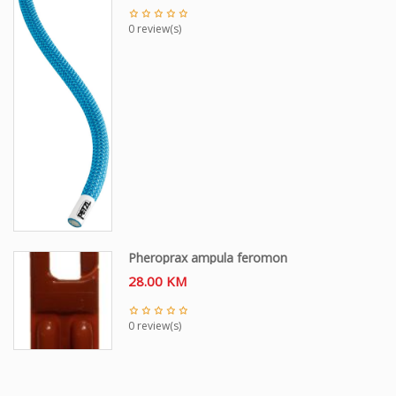
0 review(s)
Pheroprax ampula feromon
28.00
KM
0 review(s)