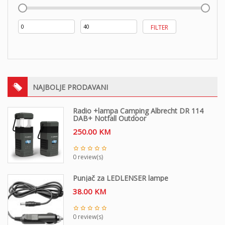
Min
Maks
FILTER
cijena
cijena
NAJBOLJE PRODAVANI
Radio +lampa Camping Albrecht DR 114
DAB+ Notfall Outdoor
250.00
KM
0 review(s)
Punjač za LEDLENSER lampe
38.00
KM
0 review(s)