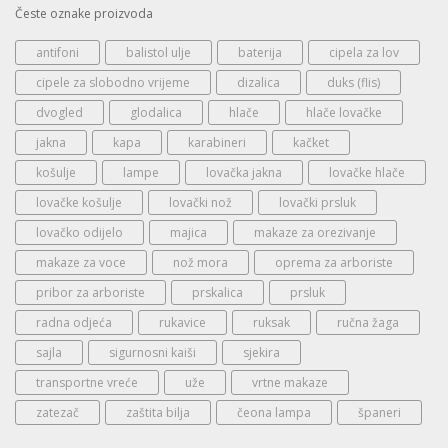
Česte oznake proizvoda
antifoni
balistol ulje
baterija
cipela za lov
cipele za slobodno vrijeme
dizalica
duks (flis)
dvogled
glodalica
hlače
hlače lovačke
jakna
kapa
karabineri
kačket
košulje
lampe
lovačka jakna
lovačke hlače
lovačke košulje
lovački nož
lovački prsluk
lovačko odijelo
majica
makaze za orezivanje
makaze za voce
nož mora
oprema za arboriste
pribor za arboriste
prskalica
prsluk
radna odjeća
rukavice
ruksak
ručna žaga
sajla
sigurnosni kaiši
sjekira
transportne vreće
uže
vrtne makaze
zatezač
zaštita bilja
čeona lampa
španeri