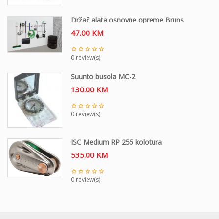
Držač alata osnovne opreme Bruns
47.00
KM
0 review(s)
Suunto busola MC-2
130.00
KM
0 review(s)
ISC Medium RP 255 kolotura
535.00
KM
0 review(s)