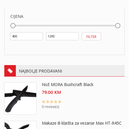
CIJENA
Min
Maks
FILTER
cijena
cijena
NAJBOLJE PRODAVANI
Nož MORA Bushcraft Black
79.00
KM
0 review(s)
Makaze ili klješta za vezanje Max HT-R45C