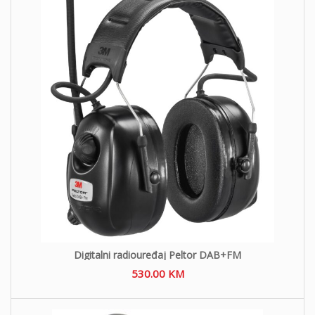
Digitalni radiouređaj Peltor DAB+FM
530.00
KM