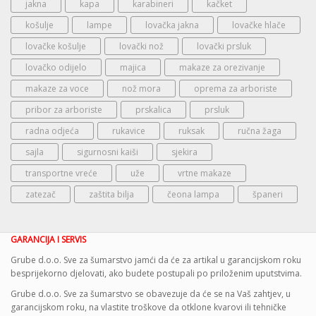
jakna
kapa
karabineri
kačket
košulje
lampe
lovačka jakna
lovačke hlače
lovačke košulje
lovački nož
lovački prsluk
lovačko odijelo
majica
makaze za orezivanje
makaze za voce
nož mora
oprema za arboriste
pribor za arboriste
prskalica
prsluk
radna odjeća
rukavice
ruksak
ručna žaga
sajla
sigurnosni kaiši
sjekira
transportne vreće
uže
vrtne makaze
zatezač
zaštita bilja
čeona lampa
španeri
GARANCIJA I SERVIS
Grube d.o.o. Sve za šumarstvo jamći da će za artikal u garancijskom roku
besprijekorno djelovati, ako budete postupali po priloženim uputstvima.
Grube d.o.o. Sve za šumarstvo se obavezuje da će se na Vaš zahtjev, u
garancijskom roku, na vlastite troškove da otklone kvarovi ili tehničke