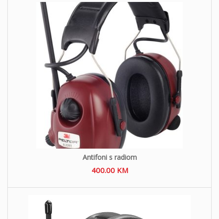
o
n
Antifoni s radiom
400.00
KM