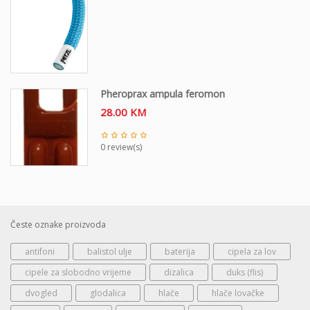
Pheroprax ampula feromon
28.00
KM
0 review(s)
Česte oznake proizvoda
antifoni
balistol ulje
baterija
cipela za lov
cipele za slobodno vrijeme
dizalica
duks (flis)
dvogled
glodalica
hlače
hlače lovačke