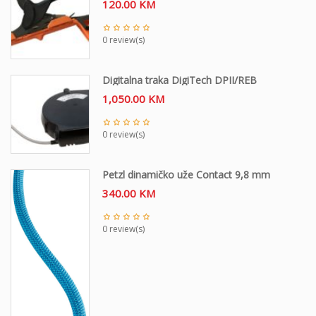
120.00
KM
0 review(s)
Digitalna traka DigiTech DPII/REB
1,050.00
KM
0 review(s)
Petzl dinamičko uže Contact 9,8 mm
340.00
KM
0 review(s)