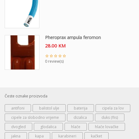
Pheroprax ampula feromon
28.00
KM
0 review(s)
Česte oznake proizvoda
antifoni
balistol ulje
baterija
cipela za lov
cipele za slobodno vrijeme
dizalica
duks (flis)
dvogled
glodalica
hlače
hlače lovačke
jakna
kapa
karabineri
kačket