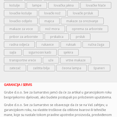
košulje
lampe
lovačka jakna
lovačke hlače
lovačke košulje
lovački nož
lovački prsluk
lovačko odijelo
majica
makaze za orezivanje
makaze za voce
nož mora
oprema za arboriste
pribor za arboriste
prskalica
prsluk
radna odjeća
rukavice
ruksak
ručna žaga
sajla
sigurnosni kaiši
sjekira
transportne vreće
uže
vrtne makaze
zatezač
zaštita bilja
čeona lampa
španeri
GARANCIJA I SERVIS
Grube d.o.o. Sve za šumarstvo jamći da će za artikal u garancijskom roku
besprijekorno djelovati, ako budete postupali po priloženim uputstvima.
Grube d.o.o. Sve za šumarstvo se obavezuje da će se na Vaš zahtjev, u
garancijskom roku, na vlastite troškove da otklone kvarovi ili tehničke
mane, koje su nastale tokom pravilne upotrebe proizvoda, predviđenom