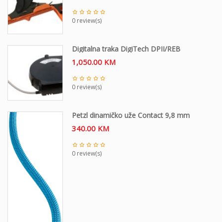
0 review(s)
Digitalna traka DigiTech DPII/REB
1,050.00
KM
0 review(s)
Petzl dinamičko uže Contact 9,8 mm
340.00
KM
0 review(s)