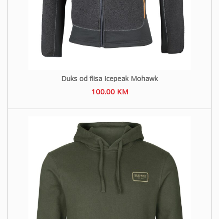
Duks od flisa Icepeak Mohawk
100.00
KM