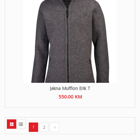
Jakna Mufflon Erik T
550.00
KM
1
2