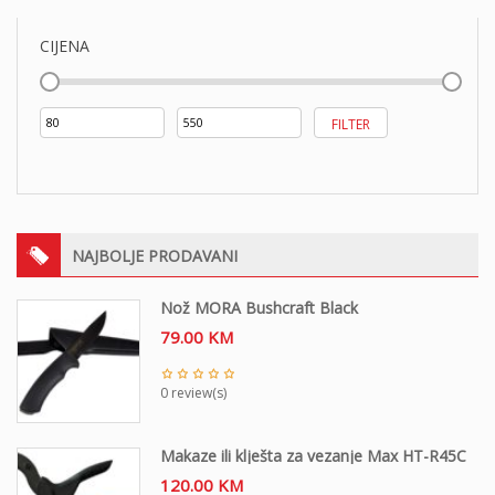
CIJENA
Min
Maks
FILTER
cijena
cijena
NAJBOLJE PRODAVANI
Nož MORA Bushcraft Black
79.00
KM
0 review(s)
Makaze ili klješta za vezanje Max HT-R45C
120.00
KM