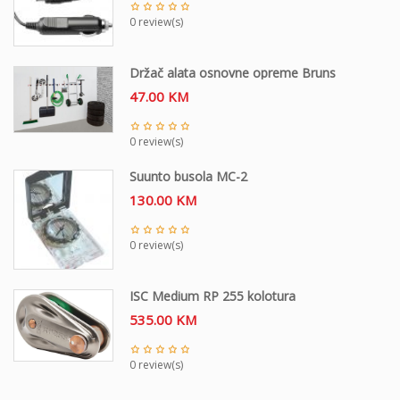
0 review(s)
Držač alata osnovne opreme Bruns
47.00
KM
0 review(s)
Suunto busola MC-2
130.00
KM
0 review(s)
ISC Medium RP 255 kolotura
535.00
KM
0 review(s)