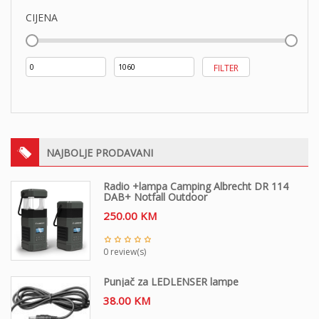
CIJENA
Min
Maks
FILTER
cijena
cijena
NAJBOLJE PRODAVANI
Radio +lampa Camping Albrecht DR 114
DAB+ Notfall Outdoor
250.00
KM
0 review(s)
Punjač za LEDLENSER lampe
38.00
KM