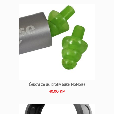
o
n
Čepovi za uši protiv buke NoNoise
40.00
KM