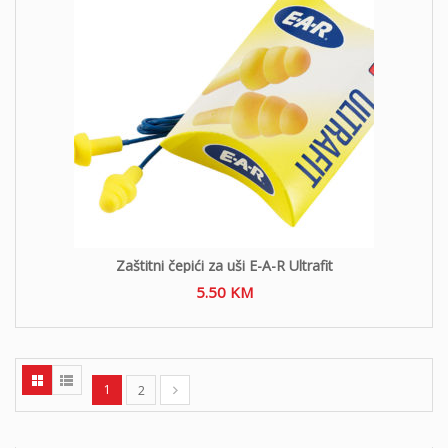
Zaštitni čepići za uši E-A-R Ultrafit
5.50
KM
1
2