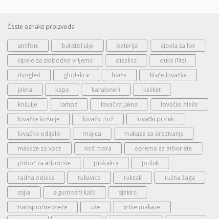
Česte oznake proizvoda
antifoni
balistol ulje
baterija
cipela za lov
cipele za slobodno vrijeme
dizalica
duks (flis)
dvogled
glodalica
hlače
hlače lovačke
jakna
kapa
karabineri
kačket
košulje
lampe
lovačka jakna
lovačke hlače
lovačke košulje
lovački nož
lovački prsluk
lovačko odijelo
majica
makaze za orezivanje
makaze za voce
nož mora
oprema za arboriste
pribor za arboriste
prskalica
prsluk
radna odjeća
rukavice
ruksak
ručna žaga
sajla
sigurnosni kaiši
sjekira
transportne vreće
uže
vrtne makaze