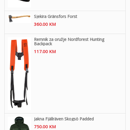
Sjekira Gränsfors Forst
360.00
KM
Remnik za oružje Nordforest Hunting
Backpack
117.00
KM
Jakna Fjällräven Skogsö Padded
750.00
KM