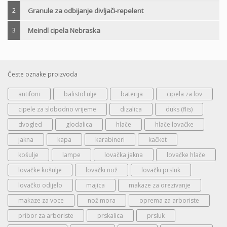
2
Granule za odbijanje divljači-repelent
3
Meindl cipela Nebraska
Česte oznake proizvoda
antifoni
balistol ulje
baterija
cipela za lov
cipele za slobodno vrijeme
dizalica
duks (flis)
dvogled
glodalica
hlače
hlače lovačke
jakna
kapa
karabineri
kačket
košulje
lampe
lovačka jakna
lovačke hlače
lovačke košulje
lovački nož
lovački prsluk
lovačko odijelo
majica
makaze za orezivanje
makaze za voce
nož mora
oprema za arboriste
pribor za arboriste
prskalica
prsluk