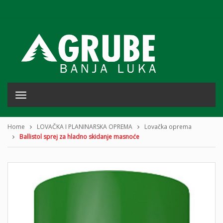
T
o
g
g
Home
LOVAČKA I PLANINARSKA OPREMA
Lovačka oprema
l
Ballistol sprej za hladno skidanje masnoće
e
n
a
v
i
g
a
t
i