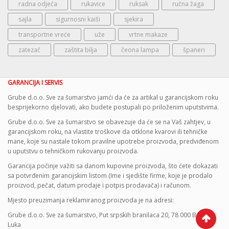
radna odjeća
rukavice
ruksak
ručna žaga
sajla
sigurnosni kaiši
sjekira
transportne vreće
uže
vrtne makaze
zatezač
zaštita bilja
čeona lampa
španeri
GARANCIJA I SERVIS
Grube d.o.o. Sve za šumarstvo jamći da će za artikal u garancijskom roku
besprijekorno djelovati, ako budete postupali po priloženim uputstvima.
Grube d.o.o. Sve za šumarstvo se obavezuje da će se na Vaš zahtjev, u
garancijskom roku, na vlastite troškove da otklone kvarovi ili tehničke
mane, koje su nastale tokom pravilne upotrebe proizvoda, predviđenom
u uputstvu o tehničkom rukovanju proizvoda.
Garancija počinje važiti sa danom kupovine proizvoda, što ćete dokazati
sa potvrđenim garancijskim listom (Ime i sjedište firme, koje je prodalo
proizvod, pečat, datum prodaje i potpis prodavača) i računom.
Mjesto preuzimanja reklamiranog proizvoda je na adresi:
Grube d.o.o. Sve za šumarstvo, Put srpskih branilaca 20, 78 000 Banja
Luka