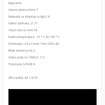
kapicama.
Izlazna zjenica (mm): 7
Naknada za dioptriju (u dpt.): 4
Faktor sumraka: 21,17
Ulazni ulaz (u mm): 56
Radna temperatura: -15 ° C do +55 ° C
Dimenzije L x Š x V (cm): 144 x 200 x 80
Bliski domet (u m): 2
Vidno polje na 1000 m: 112
Povećanje (x-fold): 8
šifra artikla: 82-118-01