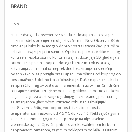
BRAND
Opis
Steiner dvogled Observer 8×56 sada je dostupan kao savršen
ulazni model s promjerom objektiva 56 mm. Novi Observer 8×56
razvijen je kako bi se mogao dobro nositi s igrama čak i pri lošim
uslovima osvjetljenja i u sumrak. Optika daje svijetle slike visokog
kontrasta, visoku oštrinu kontura i sjajne, doživljaje 3D gledanja s
prirodnim ispisom u boji do dosega blizu 2 m. Fokus brzog
zatvaranja za minimalno, neprekidno fokusiranje na središnji
pogon kako bi se postigla brza i apsolutna oštrina od krupnog do
beskonačnog. Udobno i lako fokusiranje. Dušik napunjen kako bi
se spriječilo maglovitost u svim vremenskim uslovima. Cilindrične
rotirajuće naočare izrađene od mekog silikona otpornog na kožu.
Lagani dizajn za postizanje ugodnijeg i nesmetanog promatranja
sa smanjenom glasnoćom. Izuzetno robustan zahvaljujući
izdržljivom kućištu, vodootpornosti i funkcionalnosti u
temperaturnom rasponu od -15 ° C do +55 ° C. Neklizajuća guma
za ojačanje NBR dugog vijeka otporna je na ulje, kiseline i
vremenske uvjete. Opsežni pribor s visokokvalitetnom torbom,
neoprenskim remenom, zaštitnim poklopcem od kiše i zaštitnim