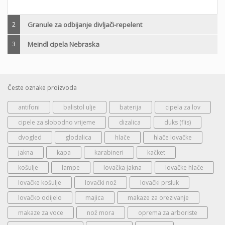
2
Granule za odbijanje divljači-repelent
3
Meindl cipela Nebraska
Česte oznake proizvoda
antifoni
balistol ulje
baterija
cipela za lov
cipele za slobodno vrijeme
dizalica
duks (flis)
dvogled
glodalica
hlače
hlače lovačke
jakna
kapa
karabineri
kačket
košulje
lampe
lovačka jakna
lovačke hlače
lovačke košulje
lovački nož
lovački prsluk
lovačko odijelo
majica
makaze za orezivanje
makaze za voce
nož mora
oprema za arboriste