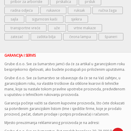
pribor za arboriste
prskalica
prsluk
radna odjeća
rukavice
ruksak
ručna žaga
sajla
sigurnosni kaiši
sjekira
transportne vreće
uže
vrtne makaze
zatezač
zaštita bilja
čeona lampa
španeri
GARANCIJA I SERVIS
Grube d.o.o. Sve za šumarstvo jamći da će za artikal u garancijskom roku
besprijekorno djelovati, ako budete postupali po priloženim uputstvima.
Grube d.o.o. Sve za šumarstvo se obavezuje da će se na Vaš zahtjev, u
garancijskom roku, na vlastite troškove da otklone kvarovi ili tehničke
mane, koje su nastale tokom pravilne upotrebe proizvoda, predviđenom
u uputstvu o tehničkom rukovanju proizvoda.
Garancija počinje važiti sa danom kupovine proizvoda, što ćete dokazati
sa potvrđenim garancijskim listom (Ime i sjedište firme, koje je prodalo
proizvod, pečat, datum prodaje i potpis prodavača) i računom.
Mjesto preuzimanja reklamiranog proizvoda je na adresi: