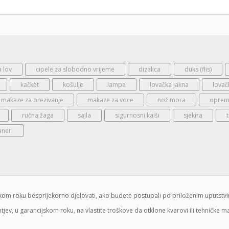
a lov
cipele za slobodno vrijeme
dizalica
duks (flis)
kačket
košulje
lampe
lovačka jakna
lovač
makaze za orezivanje
makaze za voce
nož mora
oprema
ručna žaga
sajla
sigurnosni kaiši
sjekira
aneri
jskom roku besprijekorno djelovati, ako budete postupali po priloženim uputstv
jev, u garancijskom roku, na vlastite troškove da otklone kvarovi ili tehničke 