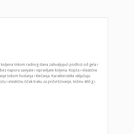
ša koljena tokom radnog dana zahvaljujući podlozi od gela i
 napora savijate i ispravljate koljena. Kopča i elastične
zanje tokom hodanja i klečanja. Karakteristike uključuju:
 i elastičnu čičak traku za pričvršćivanje, težinu 460 g i