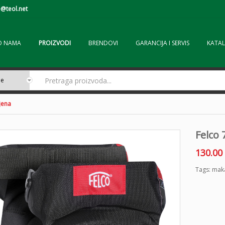
@teol.net
O NAMA
PROIZVODI
BRENDOVI
GARANCIJA I SERVIS
KATAL
ljena
Felco 
130.00
Tags:
maka