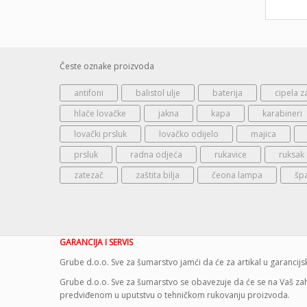
Česte oznake proizvoda
antifoni
balistol ulje
baterija
cipela z
hlače lovačke
jakna
kapa
karabineri
lovački prsluk
lovačko odijelo
majica
prsluk
radna odjeća
rukavice
ruksak
zatezač
zaštita bilja
čeona lampa
šp
GARANCIJA I SERVIS
Grube d.o.o. Sve za šumarstvo jamći da će za artikal u garanci
Grube d.o.o. Sve za šumarstvo se obavezuje da će se na Vaš zaht
predviđenom u uputstvu o tehničkom rukovanju proizvoda.