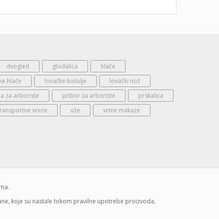
dvogled
glodalica
hlače
ke hlače
lovačke košulje
lovački nož
 za arboriste
pribor za arboriste
prskalica
transportne vreće
uže
vrtne makaze
ima.
mane, koje su nastale tokom pravilne upotrebe proizvoda,