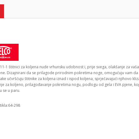
11-1 štitnici za koljena nude vrhunsku udobnost i, prije svega, olakšanje za va
ene. Dizajnirani da se prilagode prirodnim pokretima noge, omogućuju vam da bez
rake učvršćuju štitnike za koljena iznad i ispod koljena, sprječavajući njihovo kli
je za koljeno, prilagođavanje pokretima nogu, podlogu od gela i EVA pjene, kopču
u se u paru.
rtikla:64-298