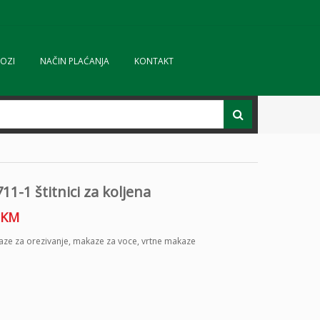
OZI
NAČIN PLAĆANJA
KONTAKT
711-1 štitnici za koljena
KM
ze za orezivanje
,
makaze za voce
,
vrtne makaze