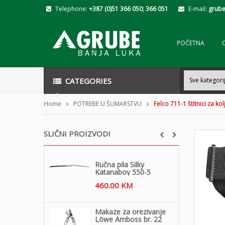
Telephone:
+387 (0)51 366 050; 366 051
E-mail:
grube
POČETNA
CATEGORIES
Home
POTREBE U ŠUMARSTVU
Felco 711-1 štitnici za ko
SLIČNI PROIZVODI
Ručna pila Silky
Katanaboy 550-5
460.00
KM
Makaze za orezivanje
Löwe Amboss br. 22