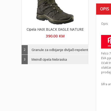
OPIS
Opis
Cipela HAIX BLACK EAGLE NATURE
390.00
KM
2
Granule za odbijanje divljači-repelent
Felco 7
EVA pj
3
Meindl cipela Nebraska
čičak t
olakšan
prodaj
šifra a