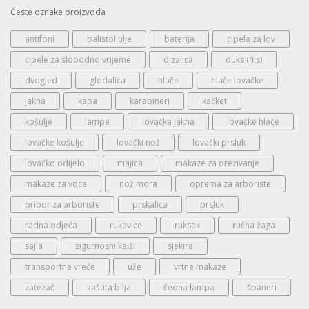
Česte oznake proizvoda
antifoni
balistol ulje
baterija
cipela za lov
cipele za slobodno vrijeme
dizalica
duks (flis)
dvogled
glodalica
hlače
hlače lovačke
jakna
kapa
karabineri
kačket
košulje
lampe
lovačka jakna
lovačke hlače
lovačke košulje
lovački nož
lovački prsluk
lovačko odijelo
majica
makaze za orezivanje
makaze za voce
nož mora
oprema za arboriste
pribor za arboriste
prskalica
prsluk
radna odjeća
rukavice
ruksak
ručna žaga
sajla
sigurnosni kaiši
sjekira
transportne vreće
uže
vrtne makaze
zatezač
zaštita bilja
čeona lampa
španeri