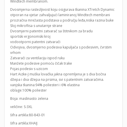
Windtech membranom.
Dvosmjerna rastezljivost koju osigurava tkanina XTretch Dynamic
otporan na vjetar zahvaljujući laminiranoj Windtech membrani
prozračna mrežasta podstava u području leđa,niska razina buke
Sloj mikroflisa s unutarnje strane
Dvosmjerni patentni zatvarač sa štitnikom za bradu
sportski ergonomski kroj
vodootporni patentni zatvarači
Odvojiva, dvosmjerno podesiva kapuljača s podesivim, čvrstim
vrhom
Zatvarači za ventilaciju ispod ruku
Manžete podesive pomoću čičak trake
Pojas podesiv s uzicom
Hart Aizke-J muška lovačka jakna opremljena je s dva bočna
džepa i dva džepa na prsima, svi s patentnim zatvaračima.
vanjska tkanina:94% poliesteri i 6% elastina
oblage:100% poliester
Boja: maslinasto zelena
veličine: S-3XL
šifra artikla:80-843-01
šifra artikla:XHAIJ