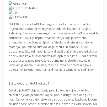
Od 1990. godine HART Hunting proizvodi inovativnu lovačku
odjeću koja zadovoljava najviše standarde kvalitete i dizajna.
Zahvaljujući intenzivnom angažmanu i savjetima lovačkih i vanjskih
stručnjaka, HART je uspio razviti kolekciju koja je savršeno
prilagođena lovačkim zahtjevima. Visokokvalitetni upotrijebljeni
materijali pouzdano štite od vlage, vjetra i hladnoće i nude
posebnu zaštitu od habanja zahvaljujući ojačanjima materijala na
područjima koja su izložena velikim opterećenjima. S jedne strane,
posebna se pažnja posvećuje optimalnoj slobodi kretanja u
lovačkim jaknama i hlačama, tako da lovca ne ometa njegova
odjeća . Ali također, optimalna klima tijela važna je za rad ili lov.
Zašto odabrati HART odjeću ?
Otkako je HART objavio svoju prvu kolekciju, cilj je uvijek bio
stvoriti odjevne predmete koji su poput druge kože onog ko ju
nosi. Osnovne karakteristike koje su potrebne za bavljenje lovom
su: udobnost, otpor i funkcionalnost. Odavde je HART stvorio svu