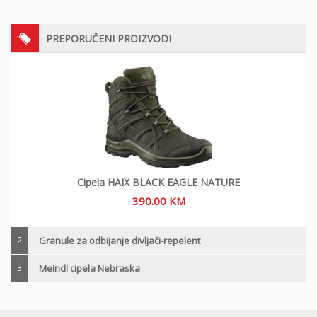
PREPORUČENI PROIZVODI
Cipela HAIX BLACK EAGLE NATURE
390.00
KM
2
Granule za odbijanje divljači-repelent
3
Meindl cipela Nebraska