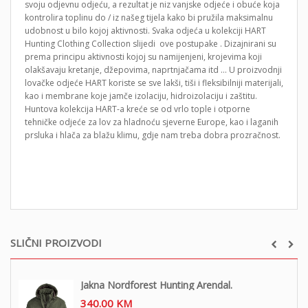
svoju odjevnu odjeću, a rezultat je niz vanjske odjeće i obuće koja
kontrolira toplinu do / iz našeg tijela kako bi pružila maksimalnu
udobnost u bilo kojoj aktivnosti. Svaka odjeća u kolekciji HART
Hunting Clothing Collection slijedi ove postupake . Dizajnirani su
prema principu aktivnosti kojoj su namijenjeni, krojevima koji
olakšavaju kretanje, džepovima, naprtnjačama itd … U proizvodnji
lovačke odjeće HART koriste se sve lakši, tiši i fleksibilniji materijali,
kao i membrane koje jamče izolaciju, hidroizolaciju i zaštitu.
Huntova kolekcija HART-a kreće se od vrlo tople i otporne
tehničke odjeće za lov za hladnoću sjeverne Europe, kao i laganih
prsluka i hlača za blažu klimu, gdje nam treba dobra prozračnost.
SLIČNI PROIZVODI
Jakna Nordforest Hunting Arendal.
340.00
KM