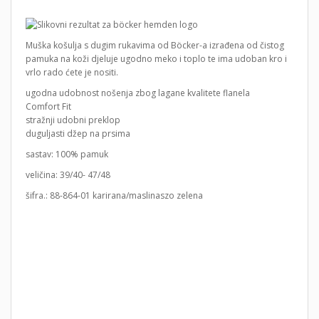
Muška košulja s dugim rukavima od Böcker-a izrađena od čistog
pamuka na koži djeluje ugodno meko i toplo te ima udoban kro i
vrlo rado ćete je nositi.
ugodna udobnost nošenja zbog lagane kvalitete flanela
Comfort Fit
stražnji udobni preklop
duguljasti džep na prsima
sastav: 100% pamuk
veličina: 39/40- 47/48
šifra.: 88-864-01 karirana/maslinaszo zelena