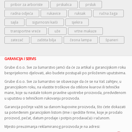
pribor za arboriste
prskalica
prsluk
radna odjeća
rukavice
ruksak
ručna žaga
sajla
sigurnosni kaiši
sjekira
transportne vreće
uže
vrtne makaze
zatezač
zaštita bilja
čeona lampa
španeri
GARANCIJA I SERVIS
Grube d.o.o. Sve za šumarstvo jamći da će za artikal u garancijskom roku
besprijekorno djelovati, ako budete postupali po priloženim uputstvima.
Grube d.o.o. Sve za šumarstvo se obavezuje da će se na Vaš zahtjev, u
garancijskom roku, na vlastite troškove da otklone kvarovi ili tehničke
mane, koje su nastale tokom pravilne upotrebe proizvoda, predviđenom
u uputstvu o tehničkom rukovanju proizvoda.
Garancija počinje važiti sa danom kupovine proizvoda, što ćete dokazati
sa potvrđenim garancijskim listom (Ime i sjedište firme, koje je prodalo
proizvod, pečat, datum prodaje i potpis prodavača) i računom.
Mjesto preuzimanja reklamiranog proizvoda je na adresi: