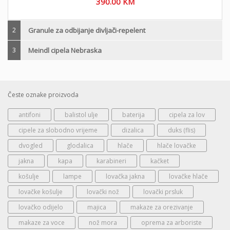
390.00
KM
2
Granule za odbijanje divljači-repelent
3
Meindl cipela Nebraska
Česte oznake proizvoda
antifoni
balistol ulje
baterija
cipela za lov
cipele za slobodno vrijeme
dizalica
duks (flis)
dvogled
glodalica
hlače
hlače lovačke
jakna
kapa
karabineri
kačket
košulje
lampe
lovačka jakna
lovačke hlače
lovačke košulje
lovački nož
lovački prsluk
lovačko odijelo
majica
makaze za orezivanje
makaze za voce
nož mora
oprema za arboriste