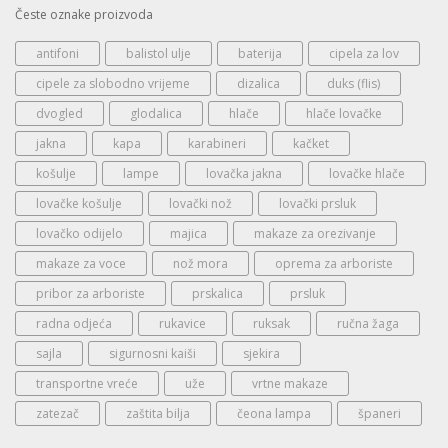
Česte oznake proizvoda
antifoni
balistol ulje
baterija
cipela za lov
cipele za slobodno vrijeme
dizalica
duks (flis)
dvogled
glodalica
hlače
hlače lovačke
jakna
kapa
karabineri
kačket
košulje
lampe
lovačka jakna
lovačke hlače
lovačke košulje
lovački nož
lovački prsluk
lovačko odijelo
majica
makaze za orezivanje
makaze za voce
nož mora
oprema za arboriste
pribor za arboriste
prskalica
prsluk
radna odjeća
rukavice
ruksak
ručna žaga
sajla
sigurnosni kaiši
sjekira
transportne vreće
uže
vrtne makaze
zatezač
zaštita bilja
čeona lampa
španeri