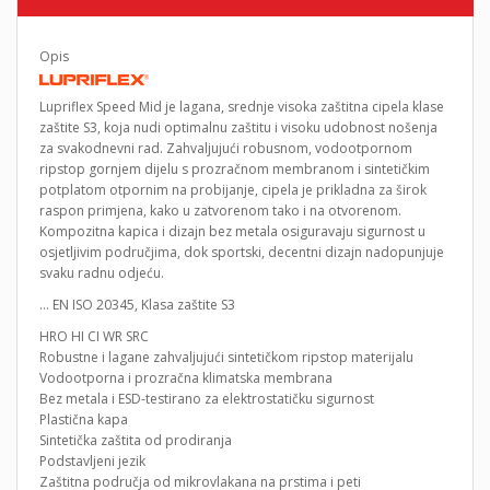
Opis
Lupriflex Speed ​​​​Mid je lagana, srednje visoka zaštitna cipela klase
zaštite S3, koja nudi optimalnu zaštitu i visoku udobnost nošenja
za svakodnevni rad. Zahvaljujući robusnom, vodootpornom
ripstop gornjem dijelu s prozračnom membranom i sintetičkim
potplatom otpornim na probijanje, cipela je prikladna za širok
raspon primjena, kako u zatvorenom tako i na otvorenom.
Kompozitna kapica i dizajn bez metala osiguravaju sigurnost u
osjetljivim područjima, dok sportski, decentni dizajn nadopunjuje
svaku radnu odjeću.
… EN ISO 20345, Klasa zaštite S3
HRO HI CI WR SRC
Robustne i lagane zahvaljujući sintetičkom ripstop materijalu
Vodootporna i prozračna klimatska membrana
Bez metala i ESD-testirano za elektrostatičku sigurnost
Plastična kapa
Sintetička zaštita od prodiranja
Podstavljeni jezik
Zaštitna područja od mikrovlakana na prstima i peti