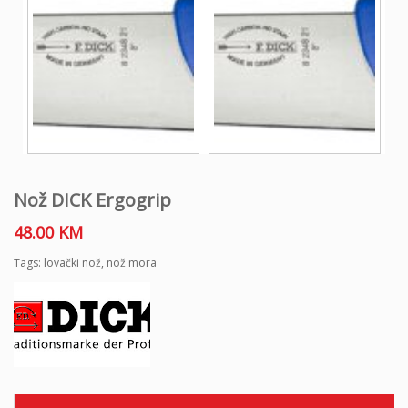
o
n
Nož DICK Ergogrip
48.00
KM
Tags:
lovački nož
,
nož mora