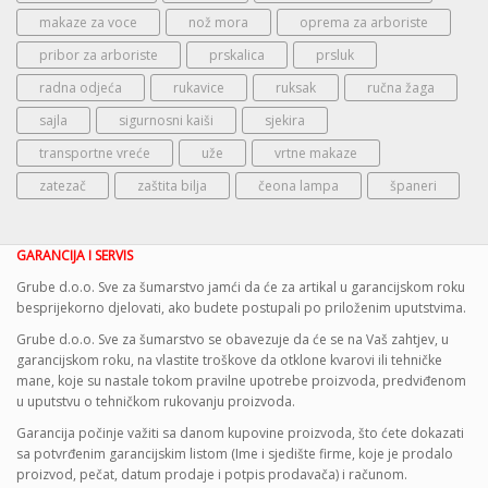
makaze za voce
nož mora
oprema za arboriste
pribor za arboriste
prskalica
prsluk
radna odjeća
rukavice
ruksak
ručna žaga
sajla
sigurnosni kaiši
sjekira
transportne vreće
uže
vrtne makaze
zatezač
zaštita bilja
čeona lampa
španeri
GARANCIJA I SERVIS
Grube d.o.o. Sve za šumarstvo jamći da će za artikal u garancijskom roku
besprijekorno djelovati, ako budete postupali po priloženim uputstvima.
Grube d.o.o. Sve za šumarstvo se obavezuje da će se na Vaš zahtjev, u
garancijskom roku, na vlastite troškove da otklone kvarovi ili tehničke
mane, koje su nastale tokom pravilne upotrebe proizvoda, predviđenom
u uputstvu o tehničkom rukovanju proizvoda.
Garancija počinje važiti sa danom kupovine proizvoda, što ćete dokazati
sa potvrđenim garancijskim listom (Ime i sjedište firme, koje je prodalo
proizvod, pečat, datum prodaje i potpis prodavača) i računom.