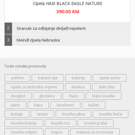
Cipela HAIX BLACK EAGLE NATURE
390.00
KM
2
Granule za odbijanje divljači-repelent
3
Meindl cipela Nebraska
Česte oznake proizvoda
antifoni
balistol ulje
baterija
cipela za lov
cipele za slobodno vrijeme
dizalica
duks (flis)
dvogled
glodalica
hlače
hlače lovačke
jakna
kapa
karabineri
kačket
košulje
lampe
lovačka jakna
lovačke hlače
lovačke košulje
lovački nož
lovački prsluk
lovačko odijelo
majica
makaze za orezivanje