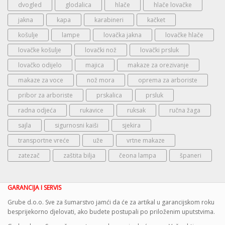
dvogled
glodalica
hlače
hlače lovačke
jakna
kapa
karabineri
kačket
košulje
lampe
lovačka jakna
lovačke hlače
lovačke košulje
lovački nož
lovački prsluk
lovačko odijelo
majica
makaze za orezivanje
makaze za voce
nož mora
oprema za arboriste
pribor za arboriste
prskalica
prsluk
radna odjeća
rukavice
ruksak
ručna žaga
sajla
sigurnosni kaiši
sjekira
transportne vreće
uže
vrtne makaze
zatezač
zaštita bilja
čeona lampa
španeri
GARANCIJA I SERVIS
Grube d.o.o. Sve za šumarstvo jamći da će za artikal u garancijskom roku
besprijekorno djelovati, ako budete postupali po priloženim uputstvima.