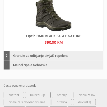
Cipela HAIX BLACK EAGLE NATURE
390.00
KM
2
Granule za odbijanje divljači-repelent
3
Meindl cipela Nebraska
Česte oznake proizvoda
antifoni
balistol ulje
baterija
cipela za lov
cipele za slobodno vrijeme
dizalica
duks (flis)