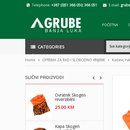
Telephone:
+387 (0)51 366 050; 366 051
E-mail:
grube
POČETNA
CATEGORIES
Home
OPREMA ZA RAD I SLOBODNO VRIJEME
Kaiševi, ru
SLIČNI PROIZVODI
Ovratnik Skogen
reverzibilni
25.00
KM
Kapa Skogen