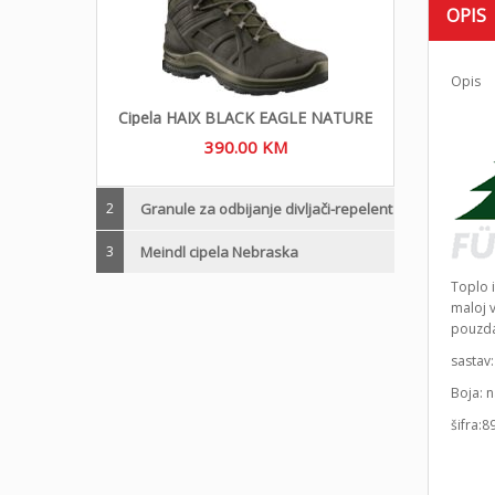
OPIS
Opis
Cipela HAIX BLACK EAGLE NATURE
390.00
KM
2
Granule za odbijanje divljači-repelent
3
Meindl cipela Nebraska
Toplo i
maloj v
pouzda
sastav:
Boja: 
šifra:8