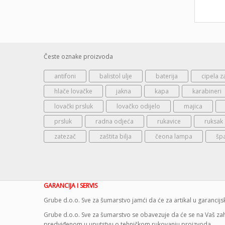
Česte oznake proizvoda
antifoni
balistol ulje
baterija
cipela z
hlače lovačke
jakna
kapa
karabineri
lovački prsluk
lovačko odijelo
majica
prsluk
radna odjeća
rukavice
ruksak
zatezač
zaštita bilja
čeona lampa
šp
GARANCIJA I SERVIS
Grube d.o.o. Sve za šumarstvo jamći da će za artikal u garanci
Grube d.o.o. Sve za šumarstvo se obavezuje da će se na Vaš zaht
predviđenom u uputstvu o tehničkom rukovanju proizvoda.