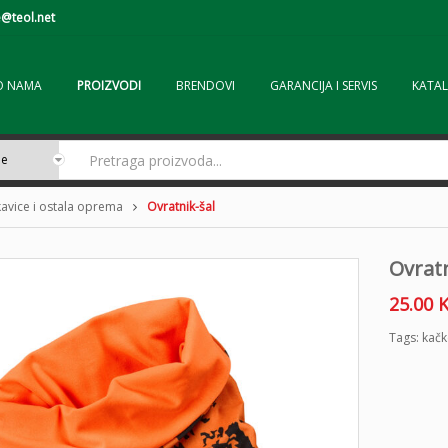
@teol.net
O NAMA
PROIZVODI
BRENDOVI
GARANCIJA I SERVIS
KATAL
kavice i ostala oprema
Ovratnik-šal
Ovratn
25.00
Tags:
kačk