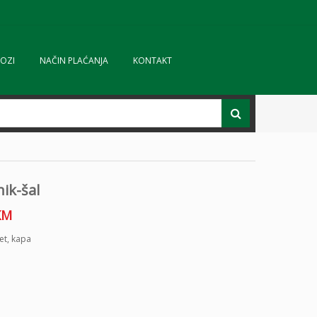
OZI
NAČIN PLAĆANJA
KONTAKT
ik-šal
KM
et
,
kapa