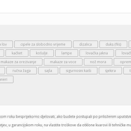
a lov
cipele za slobodno vrijeme
dizalica
duks (flis)
kačket
košulje
lampe
lovačka jakna
lovač
makaze za orezivanje
makaze za voce
nož mora
oprema
ručna žaga
sajla
sigurnosni kaiši
sjekira
aneri
jskom roku besprijekorno djelovati, ako budete postupali po priloženim uputstv
jev, u garancijskom roku, na vlastite troškove da otklone kvarovi ili tehničke 