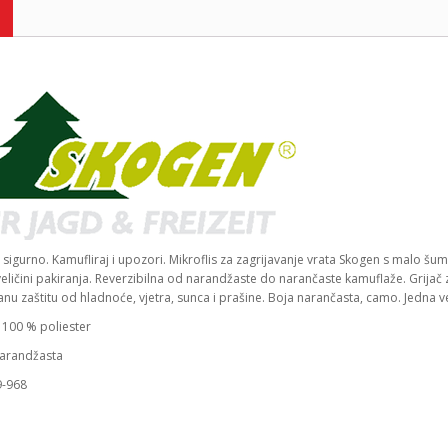
 sigurno. Kamufliraj i upozori. Mikroflis za zagrijavanje vrata Skogen s malo šuma
eličini pakiranja. Reverzibilna od narandžaste do narančaste kamuflaže. Grijač za
nu zaštitu od hladnoće, vjetra, sunca i prašine. Boja narančasta, camo. Jedna v
 100 % poliester
narandžasta
9-968