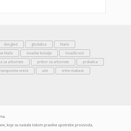
dvogled
glodalica
hlače
ke hlače
lovačke košulje
lovački nož
 za arboriste
pribor za arboriste
prskalica
transportne vreće
uže
vrtne makaze
ima.
mane, koje su nastale tokom pravilne upotrebe proizvoda,