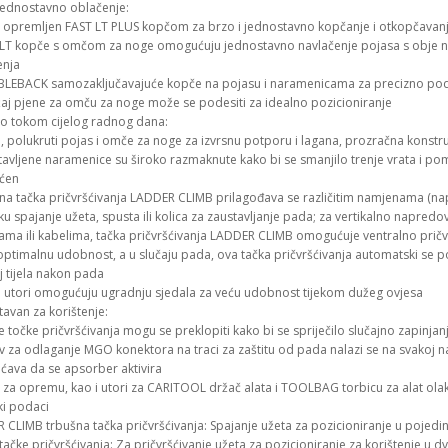
 jednostavno oblačenje:
s opremljen FAST LT PLUS kopčom za brzo i jednostavno kopčanje i otkopčavanje
 LT kopče s omčom za noge omogućuju jednostavno navlačenje pojasa s obje no
enja
LEBACK samozaključavajuće kopče na pojasu i naramenicama za precizno po
žaj pjene za omču za noge može se podesiti za idealno pozicioniranje
 tokom cijelog radnog dana:
i, polukruti pojas i omče za noge za izvrsnu potporu i lagana, prozračna konstr
tavljene naramenice su široko razmaknute kako bi se smanjilo trenje vrata i po
ćen
šna tačka pričvršćivanja LADDER CLIMB prilagođava se različitim namjenama (na
ku spajanje užeta, spusta ili kolica za zaustavljanje pada; za vertikalno napre
cama ili kabelima, tačka pričvršćivanja LADDER CLIMB omogućuje ventralno pričvr
optimalnu udobnost, a u slučaju pada, ova tačka pričvršćivanja automatski se 
j tijela nakon pada
i utori omogućuju ugradnju sjedala za veću udobnost tijekom dužeg ovjesa
avan za korištenje:
 točke pričvršćivanja mogu se preklopiti kako bi se spriječilo slučajno zapinjanj
av za odlaganje MGO konektora na traci za zaštitu od pada nalazi se na svakoj 
ava da se apsorber aktivira
e za opremu, kao i utori za CARITOOL držač alata i TOOLBAG torbicu za alat olak
ki podaci
CLIMB trbušna tačka pričvršćivanja: Spajanje užeta za pozicioniranje u pojedin
ačke pričvršćivanja: Za pričvršćivanje užeta za pozicioniranje za korištenje u