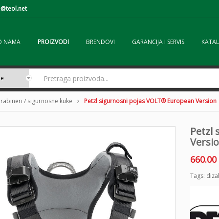
@teol.net
O NAMA
PROIZVODI
BRENDOVI
GARANCIJA I SERVIS
KATAL
rabineri / sigurnosne kuke
Petzl sigurnosni pojas VOLT® European Version
Petzl
Versi
660.00
Tags:
diza