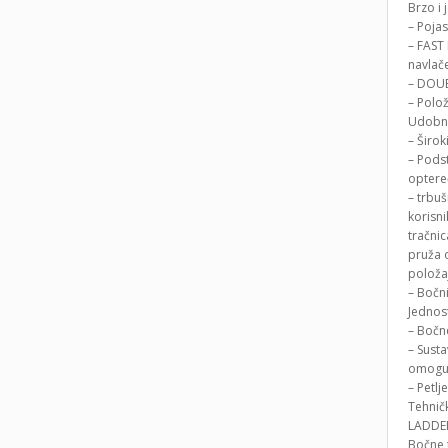
Brzo i
– Poja
– FAST
navlač
– DOUB
– Polo
Udobno
– Širok
– Pods
optere
– trbu
korisni
tračni
pruža 
položa
– Bočn
Jednost
– Bočne
– Sust
omoguć
– Petlj
Tehnič
LADDER 
Bočne t