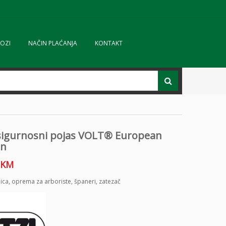
OZI
NAČIN PLAĆANJA
KONTAKT
 sigurnosni pojas VOLT® European
on
KM
lica
,
oprema za arboriste
,
španeri
,
zatezač