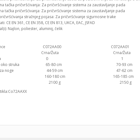
na tačka pričvršćivanja: Za pričvršćivanje sistema za zaustavljanje pada
a tačka pričvršćivanja: Za pričvršćivanje sistema za zaustavljanje pada
ričvršćivanja stražnjeg pojasa: Za pričvršćivanje sigurnosne trake
kati: CE EN 361, CE EN 358, CE EN 813, UKCA, EAC, JSFAD
l(i): Najlon, poliester, aluminij, čelik
ference C072AA00 C072AA01 
ja(e) Crna/Žuta Crna/Žuta 
Veličina 0 
men oko struka 65-80 cm 70-93 c
vori za noge 44-59 cm 47-62 c
sina 160-180 cm 165-185 cm 
ežina 2100 g 2150 g
artikla:Co72AAXX