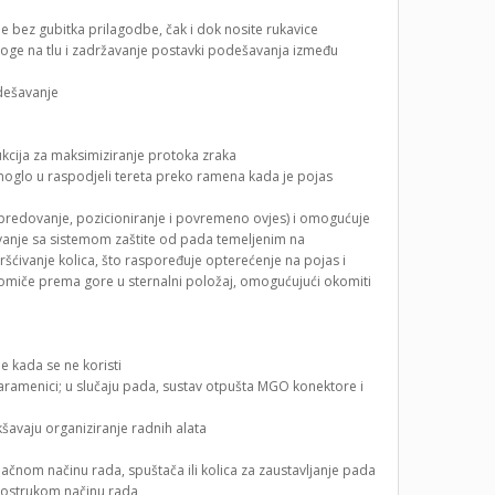
 bez gubitka prilagodbe, čak i dok nosite rukavice
ge na tlu i zadržavanje postavki podešavanja između
dešavanje
ukcija za maksimiziranje protoka zraka
moglo u raspodjeli tereta preko ramena kada je pojas
predovanje, pozicioniranje i povremeno ovjes) i omogućuje
dovanje sa sistemom zaštite od pada temeljenim na
šćivanje kolica, što raspoređuje opterećenje na pojas i
pomiče prema gore u sternalni položaj, omogućujući okomiti
e kada se ne koristi
naramenici; u slučaju pada, sustav otpušta MGO konektore i
šavaju organiziranje radnih alata
ačnom načinu rada, spuštača ili kolica za zaustavljanje pada
 dvostrukom načinu rada