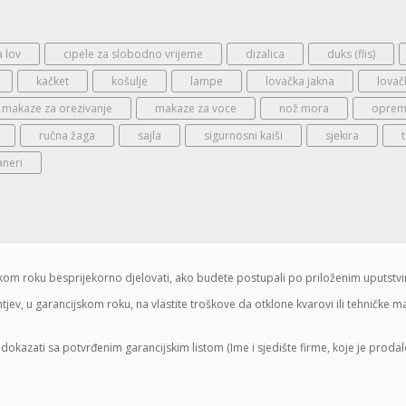
a lov
cipele za slobodno vrijeme
dizalica
duks (flis)
kačket
košulje
lampe
lovačka jakna
lovač
makaze za orezivanje
makaze za voce
nož mora
oprema
ručna žaga
sajla
sigurnosni kaiši
sjekira
aneri
jskom roku besprijekorno djelovati, ako budete postupali po priloženim uputstv
jev, u garancijskom roku, na vlastite troškove da otklone kvarovi ili tehničke 
dokazati sa potvrđenim garancijskim listom (Ime i sjedište firme, koje je proda