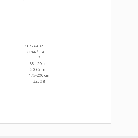
C072AA02
Crna/Žuta
1 2
m 83-120 cm
m 50-65 cm
175-200 cm
 2230 g