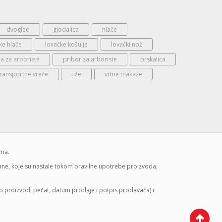
dvogled
glodalica
hlače
ke hlače
lovačke košulje
lovački nož
 za arboriste
pribor za arboriste
prskalica
transportne vreće
uže
vrtne makaze
ima.
mane, koje su nastale tokom pravilne upotrebe proizvoda,
lo proizvod, pečat, datum prodaje i potpis prodavača) i