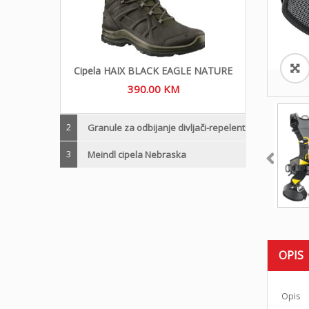
Cipela HAIX BLACK EAGLE NATURE
390.00
KM
2
Granule za odbijanje divljači-repelent
3
Meindl cipela Nebraska
OPIS
Opis