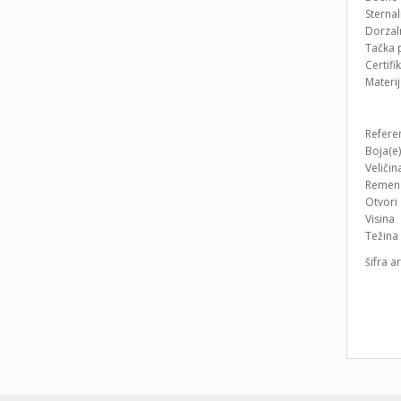
Sternal
Dorzaln
Tačka p
Certifi
Materija
Re
Bo
Re
Ot
Vi
T
šifra 