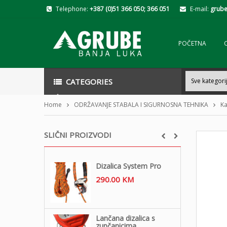
Telephone:
+387 (0)51 366 050; 366 051
E-mail:
grube
POČETNA
CATEGORIES
Home
ODRŽAVANJE STABALA I SIGURNOSNA TEHNIKA
Ka
SLIČNI PROIZVODI
Dizalica System Pro
290.00
KM
Lančana dizalica s
zupčanicima