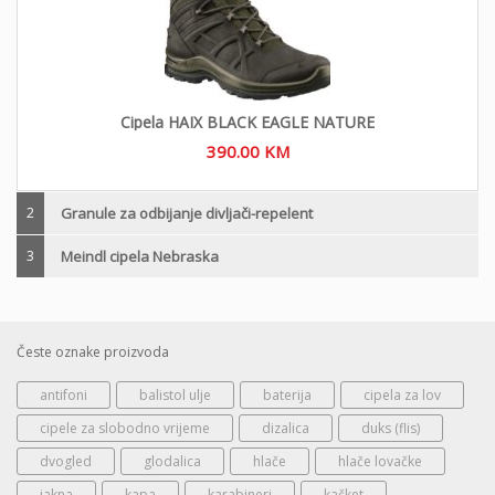
Cipela HAIX BLACK EAGLE NATURE
390.00
KM
2
Granule za odbijanje divljači-repelent
3
Meindl cipela Nebraska
Česte oznake proizvoda
antifoni
balistol ulje
baterija
cipela za lov
cipele za slobodno vrijeme
dizalica
duks (flis)
dvogled
glodalica
hlače
hlače lovačke
jakna
kapa
karabineri
kačket