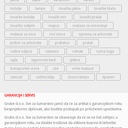
košulje
lampe
lovačka jakna
lovačke hlače
lovačke košulje
lovački nož
lovački prsluk
lovačko odijelo
majica
makaze za orezivanje
makaze za voce
nož mora
oprema za arboriste
pribor za arboriste
prskalica
prsluk
radna odjeća
rukavice
ruksak
ručna žaga
sajla
sigurnosni kaiši
sjekira
transportne vreće
uže
vrtne makaze
zatezač
zaštita bilja
čeona lampa
španeri
GARANCIJA I SERVIS
Grube d.o.o. Sve za šumarstvo jamći da će za artikal u garancijskom roku
besprijekorno djelovati, ako budete postupali po priloženim uputstvima.
Grube d.o.o. Sve za šumarstvo se obavezuje da će se na Vaš zahtjev, u
garancijskom roku, na vlastite troškove da otklone kvarovi ili tehničke