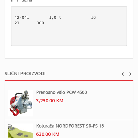
mm težina
42-041        1,0 t            16                 
21       300

SLIČNI PROIZVODI
Prenosno vitlo PCW 4500
3,230.00
KM
Koturača NORDFOREST SR-FS 16
630.00
KM