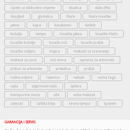
cipele za slobodno vrijeme
dizalica
duks (flis)
dvogled
glodalica
hlače
hlače lovačke
jakna
kapa
karabineri
kačket
košulje
lampe
lovačka jakna
lovačke hlače
lovačke košulje
lovački nož
lovački prsluk
lovačko odijelo
majica
makaze za orezivanje
makaze za voce
nož mora
oprema za arboriste
pribor za arboriste
prskalica
prsluk
radna odjeća
rukavice
ruksak
ručna žaga
sajla
sigurnosni kaiši
sjekira
transportne vreće
uže
vrtne makaze
zatezač
zaštita bilja
čeona lampa
španeri
GARANCIJA I SERVIS