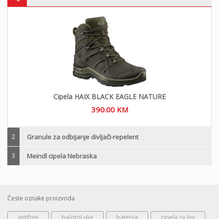
Cipela HAIX BLACK EAGLE NATURE
390.00
KM
2
Granule za odbijanje divljači-repelent
3
Meindl cipela Nebraska
Česte oznake proizvoda
antifoni
balistol ulje
baterija
cipela za lov