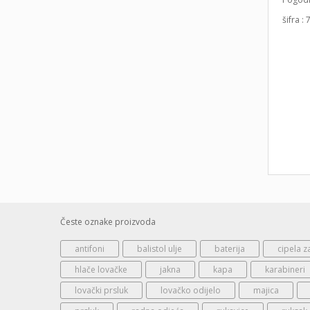
šifr
Česte oznake proizvoda
antifoni
balistol ulje
baterija
cipela z
hlače lovačke
jakna
kapa
karabineri
lovački prsluk
lovačko odijelo
majica