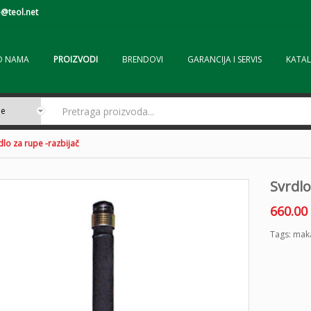
@teol.net
O NAMA
PROIZVODI
BRENDOVI
GARANCIJA I SERVIS
KATAL
dlo za rupe -razbijač
Svrdlo
660.00
Tags:
maka