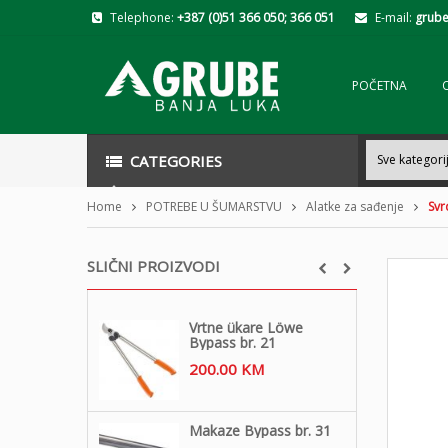
Telephone:
+387 (0)51 366 050; 366 051
E-mail:
grube
POČETNA
CATEGORIES
Home
POTREBE U ŠUMARSTVU
Alatke za sađenje
Svr
SLIČNI PROIZVODI
Vrtne ükare Löwe
Bypass br. 21
200.00
KM
Makaze Bypass br. 31