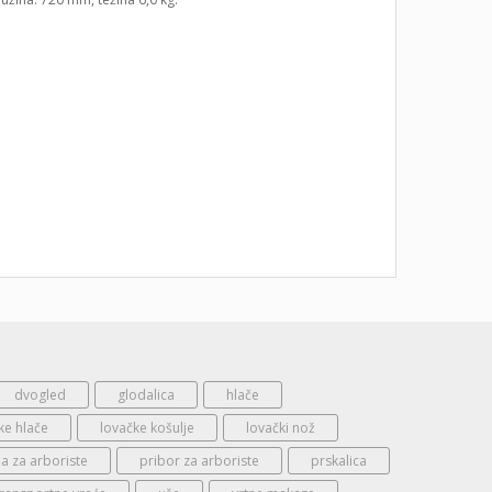
dvogled
glodalica
hlače
ke hlače
lovačke košulje
lovački nož
 za arboriste
pribor za arboriste
prskalica