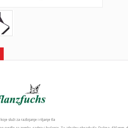
koje služi za razbijanje i riljanje tla
o svrdlo za zemlju, sadnju i bušenje. Za idealnu obradu tla. Dužina: 430 mm, d