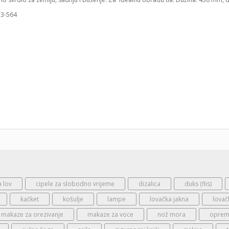
a : 73-564
a lov
cipele za slobodno vrijeme
dizalica
duks (flis)
kačket
košulje
lampe
lovačka jakna
lovač
makaze za orezivanje
makaze za voce
nož mora
oprema