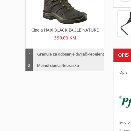
Cipela HAIX BLACK EAGLE NATURE
390.00
KM
2
Granule za odbijanje divljači-repelent
OPIS
3
Meindl cipela Nebraska
Opis
Svrdlo 
Pogodn