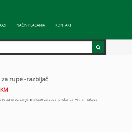
OZI
NAČIN PLAĆANJA
KONTAKT
 za rupe -razbijač
KM
ze za orezivanje
,
makaze za voce
,
prskalica
,
vrtne makaze