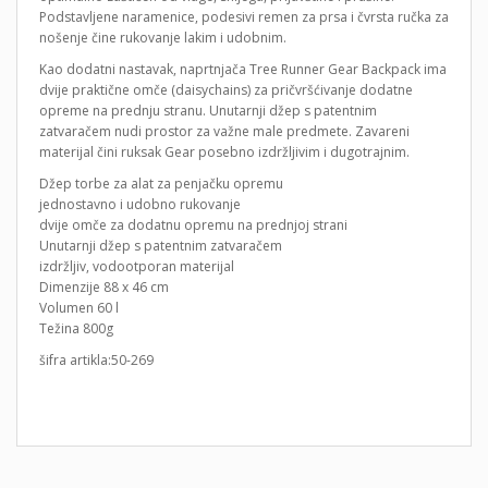
Podstavljene naramenice, podesivi remen za prsa i čvrsta ručka za
nošenje čine rukovanje lakim i udobnim.
Kao dodatni nastavak, naprtnjača Tree Runner Gear Backpack ima
dvije praktične omče (daisychains) za pričvršćivanje dodatne
opreme na prednju stranu. Unutarnji džep s patentnim
zatvaračem nudi prostor za važne male predmete. Zavareni
materijal čini ruksak Gear posebno izdržljivim i dugotrajnim.
Džep torbe za alat za penjačku opremu
jednostavno i udobno rukovanje
dvije omče za dodatnu opremu na prednjoj strani
Unutarnji džep s patentnim zatvaračem
izdržljiv, vodootporan materijal
Dimenzije 88 x 46 cm
Volumen 60 l
Težina 800g
šifra artikla:50-269