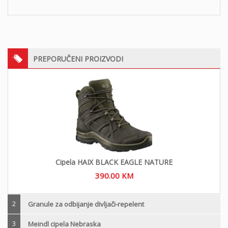
PREPORUČENI PROIZVODI
Cipela HAIX BLACK EAGLE NATURE
390.00
KM
2
Granule za odbijanje divljači-repelent
3
Meindl cipela Nebraska