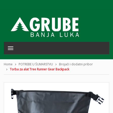
T
o
g
g
Home
POTREBE U ŠUMARSTVU
Brojači i dodatni pribor
l
Torba za alat Tree Runner Gear Backpack
e
n
a
v
i
g
a
t
i