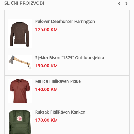
SLIČNI PROIZVODI
Pulover Deerhunter Harrington
125.00
KM
Sjekira Bison “1879” Outdoorsjekira
130.00
KM
Majica FjällRäven Pique
140.00
KM
Ruksak FjällRäven Kanken
170.00
KM