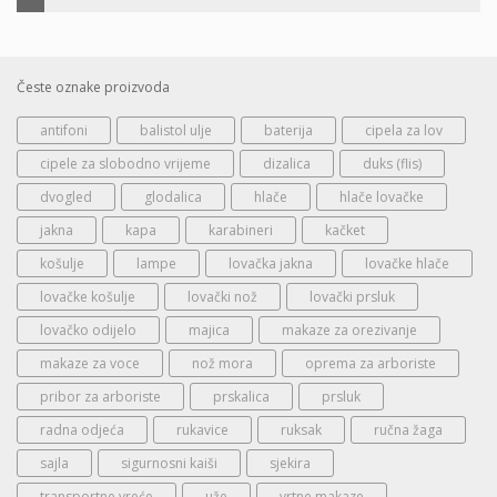
Česte oznake proizvoda
antifoni
balistol ulje
baterija
cipela za lov
cipele za slobodno vrijeme
dizalica
duks (flis)
dvogled
glodalica
hlače
hlače lovačke
jakna
kapa
karabineri
kačket
košulje
lampe
lovačka jakna
lovačke hlače
lovačke košulje
lovački nož
lovački prsluk
lovačko odijelo
majica
makaze za orezivanje
makaze za voce
nož mora
oprema za arboriste
pribor za arboriste
prskalica
prsluk
radna odjeća
rukavice
ruksak
ručna žaga
sajla
sigurnosni kaiši
sjekira
transportne vreće
uže
vrtne makaze