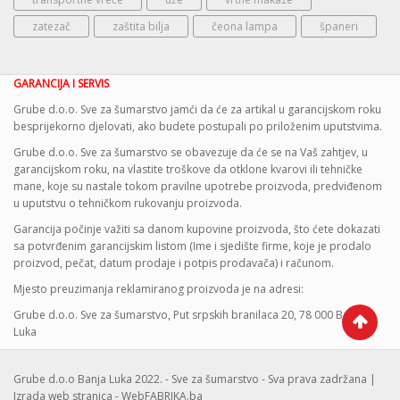
zatezač
zaštita bilja
čeona lampa
španeri
GARANCIJA I SERVIS
Grube d.o.o. Sve za šumarstvo jamći da će za artikal u garancijskom roku
besprijekorno djelovati, ako budete postupali po priloženim uputstvima.
Grube d.o.o. Sve za šumarstvo se obavezuje da će se na Vaš zahtjev, u
garancijskom roku, na vlastite troškove da otklone kvarovi ili tehničke
mane, koje su nastale tokom pravilne upotrebe proizvoda, predviđenom
u uputstvu o tehničkom rukovanju proizvoda.
Garancija počinje važiti sa danom kupovine proizvoda, što ćete dokazati
sa potvrđenim garancijskim listom (Ime i sjedište firme, koje je prodalo
proizvod, pečat, datum prodaje i potpis prodavača) i računom.
Mjesto preuzimanja reklamiranog proizvoda je na adresi:
Grube d.o.o. Sve za šumarstvo, Put srpskih branilaca 20, 78 000 Banja
Luka
Grube d.o.o Banja Luka 2022. - Sve za šumarstvo - Sva prava zadržana |
Izrada web stranica - WebFABRIKA.ba