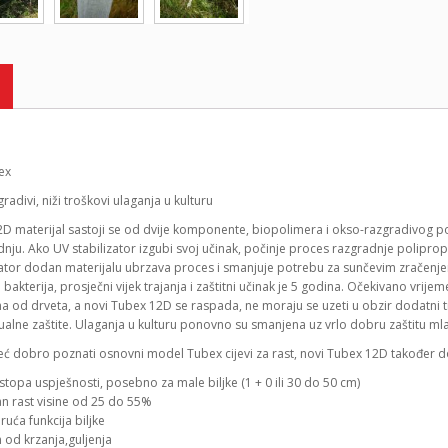
radivi, niži troškovi ulaganja u kulturu
2D materijal sastoji se od dvije komponente, biopolimera i okso-razgradivog po
nju. Ako UV stabilizator izgubi svoj učinak, počinje proces razgradnje polipro
ator dodan materijalu ubrzava proces i smanjuje potrebu za sunčevim zračenjem.
 bakterija, prosječni vijek trajanja i zaštitni učinak je 5 godina. Očekivano vrij
a od drveta, a novi Tubex 12D se raspada, ne moraju se uzeti u obzir dodatni tr
ualne zaštite. Ulaganja u kulturu ponovno su smanjena uz vrlo dobru zaštitu mla
već dobro poznati osnovni model Tubex cijevi za rast, novi Tubex 12D također 
stopa uspješnosti, posebno za male biljke (1 + 0 ili 30 do 50 cm)
n rast visine od 25 do 55%
uća funkcija biljke
 od krzanja,guljenja