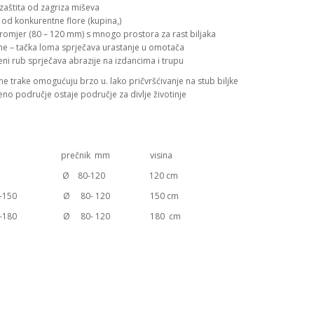
zaštita od zagriza miševa
 od konkurentne flore (kupina,)
promjer (80 – 120 mm) s mnogo prostora za rast biljaka
ine – tačka loma sprječava urastanje u omotača
ni rub sprječava abrazije na izdancima i trupu
ne trake omogućuju brzo u. lako pričvršćivanje na stub biljke
no područje ostaje područje za divlje životinje
ra: prečnik mm visina
3-043
Ø
80-120 120 cm
043-150
Ø
80- 120 150 cm
043-180
Ø
80- 120 180 cm