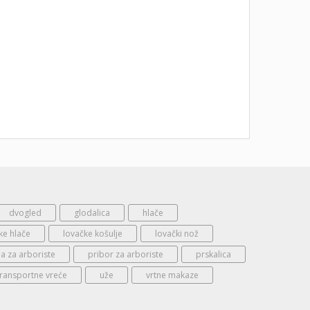
dvogled
glodalica
hlače
ke hlače
lovačke košulje
lovački nož
 za arboriste
pribor za arboriste
prskalica
transportne vreće
uže
vrtne makaze