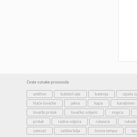
Česte oznake proizvoda
antifoni
balistol ulje
baterija
cipela z
hlače lovačke
jakna
kapa
karabineri
lovački prsluk
lovačko odijelo
majica
prsluk
radna odjeća
rukavice
ruksak
zatezač
zaštita bilja
čeona lampa
šp