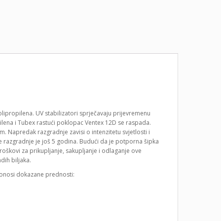
lipropilena. UV stabilizatori sprječavaju prijevremenu
pilena i Tubex rastući poklopac Ventex 12D se raspada.
 Napredak razgradnje zavisi o intenzitetu svjetlosti i
eme razgradnje je još 5 godina. Budući da je potporna šipka
oškovi za prikupljanje, sakupljanje i odlaganje ove
dih biljaka.
donosi dokazane prednosti: