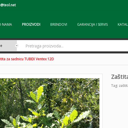
@teol.net
O NAMA
PROIZVODI
BRENDOVI
GARANCIJA I SERVIS
KATAL
tita za sadnicu TUBEX Ventex 12D
Zašti
Tag:
zašti