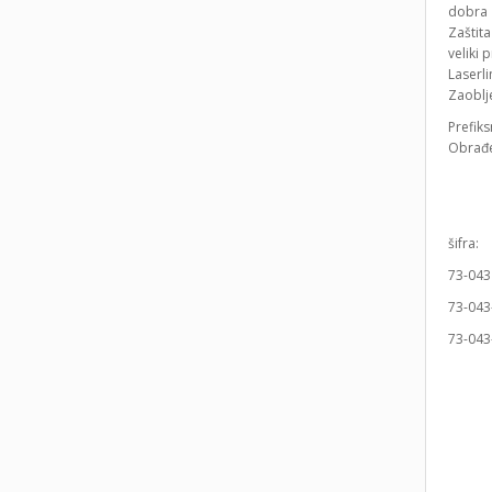
dobra 
Zaštita
veliki 
Laserl
Zaoblje
Prefiks
Obrađe
šif
7
73-
73-