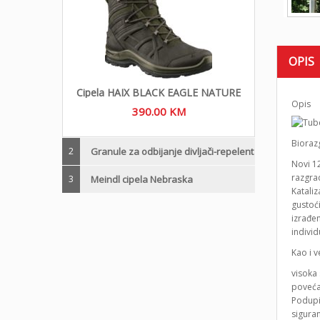
OPIS
Cipela HAIX BLACK EAGLE NATURE
Opis
390.00
KM
Biorazg
2
Granule za odbijanje divljači-repelent
Novi 1
razgrad
3
Meindl cipela Nebraska
Kataliz
gustoći
izrađen
individ
Kao i 
visoka 
poveća
Podupir
siguran