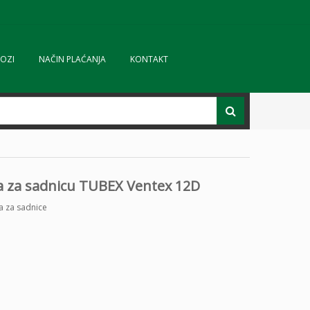
OZI
NAČIN PLAĆANJA
KONTAKT
ta za sadnicu TUBEX Ventex 12D
ta za sadnice