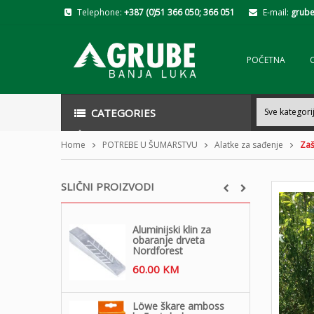
Telephone:
+387 (0)51 366 050; 366 051
E-mail:
grube
POČETNA
CATEGORIES
Home
POTREBE U ŠUMARSTVU
Alatke za sađenje
Zaš
SLIČNI PROIZVODI
Aluminijski klin za
obaranje drveta
Nordforest
60.00
KM
Löwe škare amboss