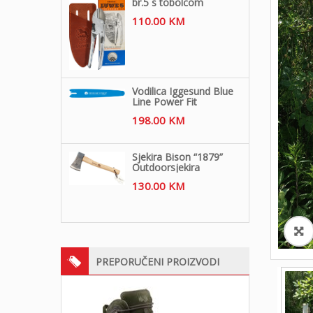
br.5 s tobolcom
110.00
KM
Vodilica Iggesund Blue
Line Power Fit
198.00
KM
Sjekira Bison “1879”
Outdoorsjekira
130.00
KM
PREPORUČENI PROIZVODI