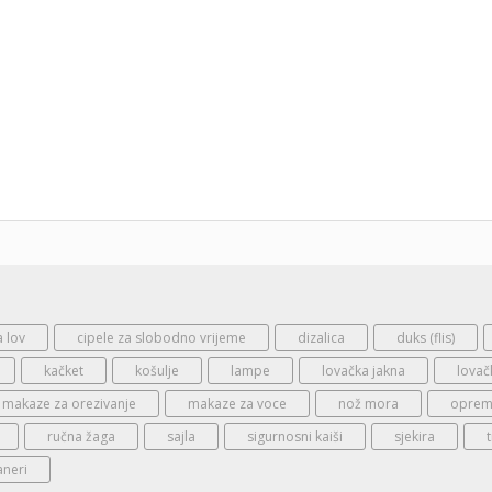
a lov
cipele za slobodno vrijeme
dizalica
duks (flis)
kačket
košulje
lampe
lovačka jakna
lovač
makaze za orezivanje
makaze za voce
nož mora
oprema
ručna žaga
sajla
sigurnosni kaiši
sjekira
aneri