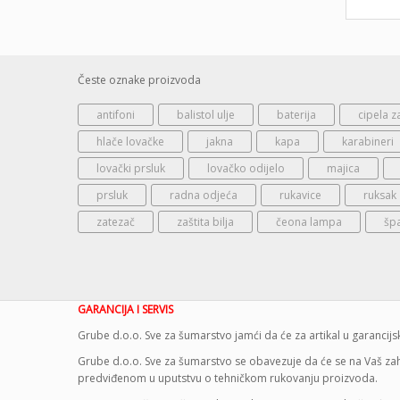
Česte oznake proizvoda
antifoni
balistol ulje
baterija
cipela z
hlače lovačke
jakna
kapa
karabineri
lovački prsluk
lovačko odijelo
majica
prsluk
radna odjeća
rukavice
ruksak
zatezač
zaštita bilja
čeona lampa
šp
GARANCIJA I SERVIS
Grube d.o.o. Sve za šumarstvo jamći da će za artikal u garanci
Grube d.o.o. Sve za šumarstvo se obavezuje da će se na Vaš zaht
predviđenom u uputstvu o tehničkom rukovanju proizvoda.