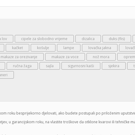
a lov
cipele za slobodno vrijeme
dizalica
duks (flis)
kačket
košulje
lampe
lovačka jakna
lovač
makaze za orezivanje
makaze za voce
nož mora
oprema
ručna žaga
sajla
sigurnosni kaiši
sjekira
aneri
jskom roku besprijekorno djelovati, ako budete postupali po priloženim uputstv
jev, u garancijskom roku, na vlastite troškove da otklone kvarovi ili tehničke 