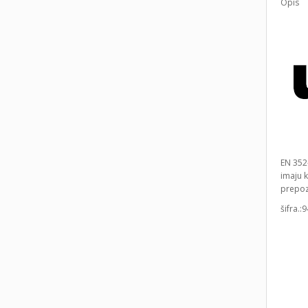
Opis
EN 352-
imaju 
prepozn
šifra.: