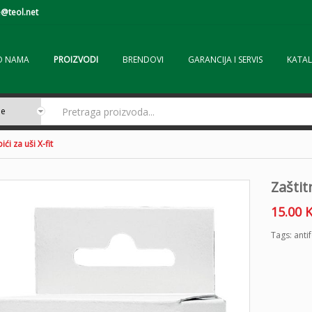
@teol.net
O NAMA
PROIZVODI
BRENDOVI
GARANCIJA I SERVIS
KATAL
ići za uši X-fit
Zaštitn
15.00
Tags:
anti