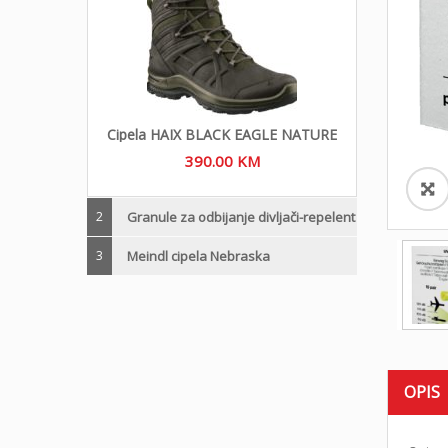
Cipela HAIX BLACK EAGLE NATURE
390.00
KM
2
Granule za odbijanje divljači-repelent
3
Meindl cipela Nebraska
OPIS