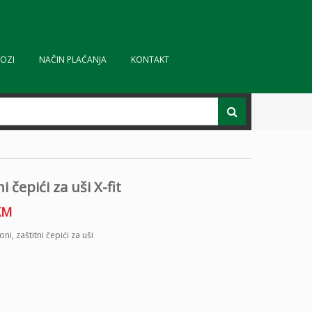
OZI
NAČIN PLAĆANJA
KONTAKT
i čepići za uši X-fit
KM
foni
,
zaštitni čepići za uši