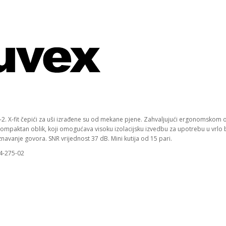
2. X-fit čepići za uši izrađene su od mekane pjene. Zahvaljujući ergonomskom obli
kompaktan oblik, koji omogućava visoku izolacijsku izvedbu za upotrebu u vrlo 
avanje govora. SNR vrijednost 37 dB. Mini kutija od 15 pari.
94-275-02