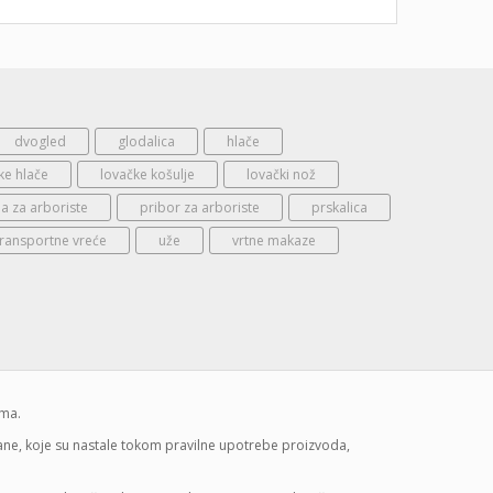
dvogled
glodalica
hlače
ke hlače
lovačke košulje
lovački nož
 za arboriste
pribor za arboriste
prskalica
transportne vreće
uže
vrtne makaze
ima.
mane, koje su nastale tokom pravilne upotrebe proizvoda,