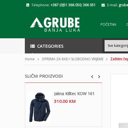
Telephone:
+387 (0)51 366 050; 366 051
E-mail:
grube
POČETNA
CATEGORIES
Home
OPREMA ZA RAD I SLOBODNO VRIJEME
Zaštitni čep
SLIČNI PROIZVODI
Jakna Killtec KOW 161
310.00
KM