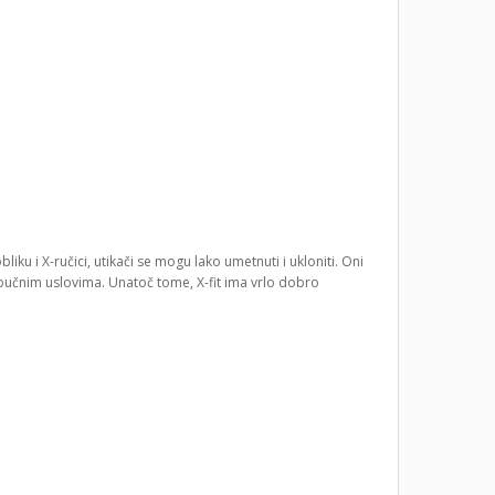
ku i X-ručici, utikači se mogu lako umetnuti i ukloniti. Oni
bučnim uslovima. Unatoč tome, X-fit ima vrlo dobro