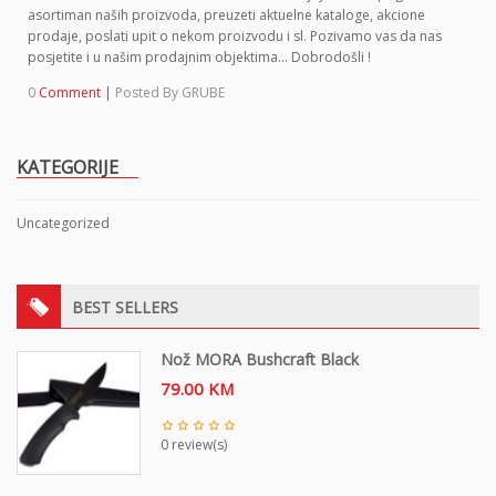
o
asortiman naših proizvoda, preuzeti aktuelne kataloge, akcione
n
prodaje, poslati upit o nekom proizvodu i sl. Pozivamo vas da nas
posjetite i u našim prodajnim objektima… Dobrodošli !
0
Comment
|
Posted By
GRUBE
KATEGORIJE
Uncategorized
BEST SELLERS
Nož MORA Bushcraft Black
79.00
KM
0 review(s)