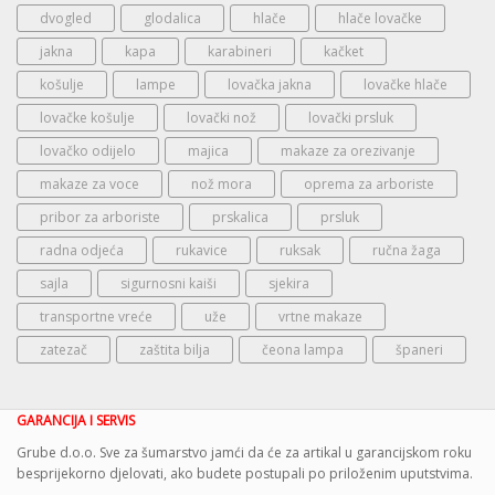
dvogled
glodalica
hlače
hlače lovačke
jakna
kapa
karabineri
kačket
košulje
lampe
lovačka jakna
lovačke hlače
lovačke košulje
lovački nož
lovački prsluk
lovačko odijelo
majica
makaze za orezivanje
makaze za voce
nož mora
oprema za arboriste
pribor za arboriste
prskalica
prsluk
radna odjeća
rukavice
ruksak
ručna žaga
sajla
sigurnosni kaiši
sjekira
transportne vreće
uže
vrtne makaze
zatezač
zaštita bilja
čeona lampa
španeri
GARANCIJA I SERVIS
Grube d.o.o. Sve za šumarstvo jamći da će za artikal u garancijskom roku
besprijekorno djelovati, ako budete postupali po priloženim uputstvima.