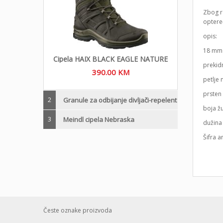
Zbog r
optereć
opis:
18 mm
Cipela HAIX BLACK EAGLE NATURE
prekid
390.00
KM
petlje
prste
2
Granule za odbijanje divljači-repelent
boja ž
3
Meindl cipela Nebraska
dužina
Šifra a
Česte oznake proizvoda