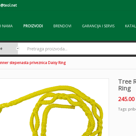
@teol.net
O NAMA
PROIZVODI
BRENDOVI
GARANCIJA I SERVIS
KATAL
nner stepenasta priveznica Daisy Ring
Tree 
Ring
245.00
Tags:
prib