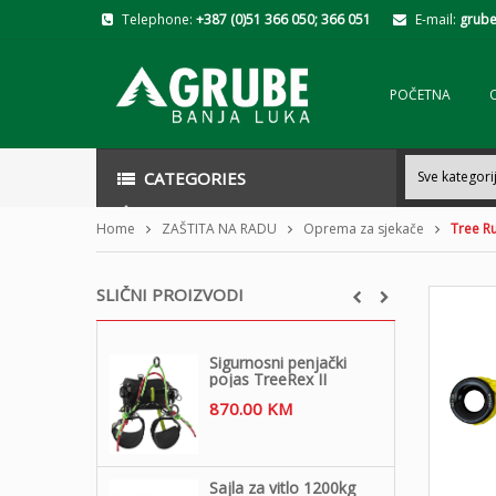
Telephone:
+387 (0)51 366 050; 366 051
E-mail:
grube
POČETNA
CATEGORIES
Home
ZAŠTITA NA RADU
Oprema za sjekače
Tree Ru
SLIČNI PROIZVODI
Sigurnosni penjački
pojas TreeRex II
870.00
KM
Sajla za vitlo 1200kg