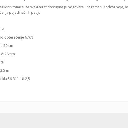
azličitih tonaža, za svaki teret dostupna je odgovarajuća remen. Kodovi boja,
enja pojedinačnih petlji.
 Ø
no opterećenje 67kN
 na 50 cm
n Ø 28mm
uta
 2,5 m
rtikla:56-311-18-2,5