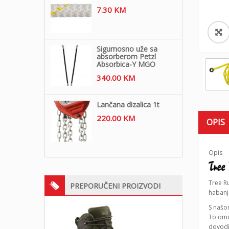
7.30
KM
Sigurnosno uže sa
absorberom Petzl
Absorbica-Y MGO
340.00
KM
Lančana dizalica 1t
220.00
KM
OPIS
Opis
Tree R
PREPORUČENI PROIZVODI
habanj
S našo
To omo
dovodit