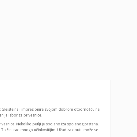
z Gleisteina i impresionira svojom dobrom otpornošću na
 je izbor za priveznice.
veznice. Nekoliko petlji je spojeno iza spojenog prstena.
To čini rad mnogo učinkovitijim. Užad za oputu može se
.