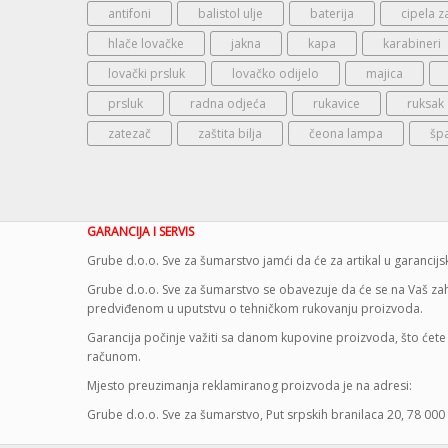
antifoni
balistol ulje
baterija
cipela z
hlače lovačke
jakna
kapa
karabineri
lovački prsluk
lovačko odijelo
majica
prsluk
radna odjeća
rukavice
ruksak
zatezač
zaštita bilja
čeona lampa
šp
GARANCIJA I SERVIS
Grube d.o.o. Sve za šumarstvo jamći da će za artikal u garanci
Grube d.o.o. Sve za šumarstvo se obavezuje da će se na Vaš zaht
predviđenom u uputstvu o tehničkom rukovanju proizvoda.
Garancija počinje važiti sa danom kupovine proizvoda, što ćete 
računom.
Mjesto preuzimanja reklamiranog proizvoda je na adresi:
Grube d.o.o. Sve za šumarstvo, Put srpskih branilaca 20, 78 000