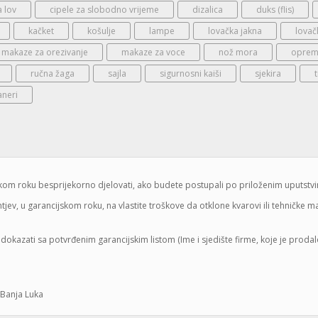
a lov
cipele za slobodno vrijeme
dizalica
duks (flis)
kačket
košulje
lampe
lovačka jakna
lovač
makaze za orezivanje
makaze za voce
nož mora
oprema
ručna žaga
sajla
sigurnosni kaiši
sjekira
aneri
jskom roku besprijekorno djelovati, ako budete postupali po priloženim uputstv
jev, u garancijskom roku, na vlastite troškove da otklone kvarovi ili tehničke 
dokazati sa potvrđenim garancijskim listom (Ime i sjedište firme, koje je proda
 Banja Luka