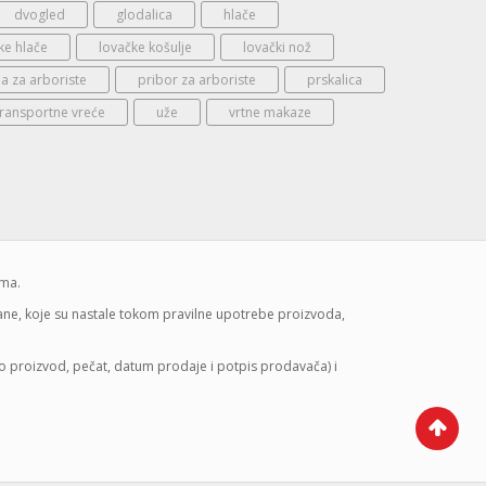
dvogled
glodalica
hlače
ke hlače
lovačke košulje
lovački nož
 za arboriste
pribor za arboriste
prskalica
transportne vreće
uže
vrtne makaze
ima.
mane, koje su nastale tokom pravilne upotrebe proizvoda,
lo proizvod, pečat, datum prodaje i potpis prodavača) i