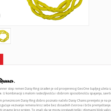
unner step remen Daisy Ring izrađen je od provjerenog GeoOne šupljeg užeta i
e. U kombinaciji s malom rastezljivošću i dobrom sposobnošću spajanja, savršen
m priveznicom Daisy Ring dobro poznato načelo Daisy Chains prenijeto je na pri
gućuje vezivanje remena kroz sebe bez dosadnih čvorova i brže premještanje. 
i izravno kroz prsten. To znači da se mogu izostaviti teški i glomazni blok valjci