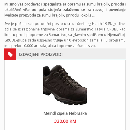
Mi smo Vaš prodavač i specijalista za opremu za šumu, krajolik, prirodu i
okoliš.Već više od pola stoljeća zalažemo se za razvoj i povećanje
kvalitete proizvoda za šumu, krajolik, prirodu i okoliš …
Sve je počelo kao porodični posao u srcu Lüneburg Heath 1945. godine,
gdje se iz regionalne trgovine opreme za šumarstvo razvija GRUBE kao
lider u prodaji opreme za šumarstvo, sa glavnim sjedištem u Njemačkoj.
GRUBE-grupa sada uspješno trguje u 10 evropskih zemalja i u programu
ima preko 10.000 artikala, alata i opreme za šumarstvo.
IZDVOJENI PROIZVODI
Meindl cipela Nebraska
330.00
KM