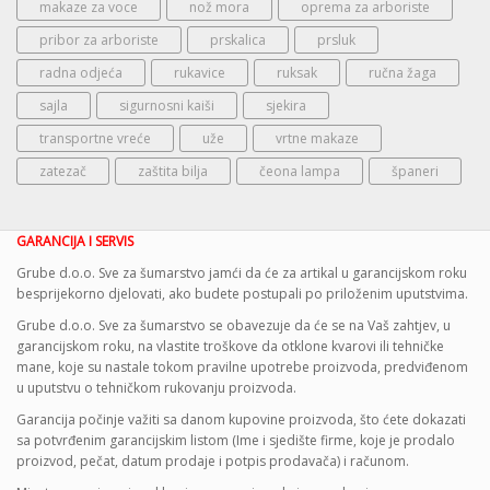
makaze za voce
nož mora
oprema za arboriste
pribor za arboriste
prskalica
prsluk
radna odjeća
rukavice
ruksak
ručna žaga
sajla
sigurnosni kaiši
sjekira
transportne vreće
uže
vrtne makaze
zatezač
zaštita bilja
čeona lampa
španeri
GARANCIJA I SERVIS
Grube d.o.o. Sve za šumarstvo jamći da će za artikal u garancijskom roku
besprijekorno djelovati, ako budete postupali po priloženim uputstvima.
Grube d.o.o. Sve za šumarstvo se obavezuje da će se na Vaš zahtjev, u
garancijskom roku, na vlastite troškove da otklone kvarovi ili tehničke
mane, koje su nastale tokom pravilne upotrebe proizvoda, predviđenom
u uputstvu o tehničkom rukovanju proizvoda.
Garancija počinje važiti sa danom kupovine proizvoda, što ćete dokazati
sa potvrđenim garancijskim listom (Ime i sjedište firme, koje je prodalo
proizvod, pečat, datum prodaje i potpis prodavača) i računom.