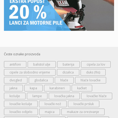
Česte oznake proizvoda
antifoni
balistol ulje
baterija
cipela za lov
cipele za slobodno vrijeme
dizalica
duks (flis)
dvogled
glodalica
hlače
hlače lovačke
jakna
kapa
karabineri
kačket
košulje
lampe
lovačka jakna
lovačke hlače
lovačke košulje
lovački nož
lovački prsluk
lovačko odijelo
majica
makaze za orezivanje