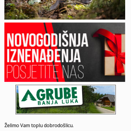
o
n
Želimo Vam toplu dobrodošlicu.