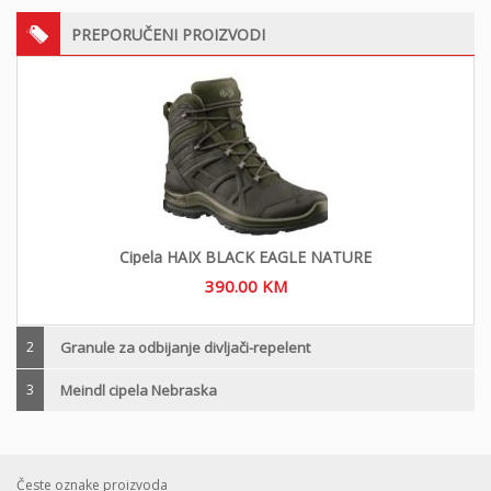
PREPORUČENI PROIZVODI
Cipela HAIX BLACK EAGLE NATURE
390.00
KM
2
Granule za odbijanje divljači-repelent
3
Meindl cipela Nebraska
Česte oznake proizvoda