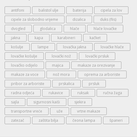
antifoni
balistol ulje
baterija
cipela za lov
cipele za slobodno vrijeme
dizalica
duks (flis)
dvogled
glodalica
hlače
hlače lovačke
jakna
kapa
karabineri
kačket
košulje
lampe
lovačka jakna
lovačke hlače
lovačke košulje
lovački nož
lovački prsluk
lovačko odijelo
majica
makaze za orezivanje
makaze za voce
nož mora
oprema za arboriste
pribor za arboriste
prskalica
prsluk
radna odjeća
rukavice
ruksak
ručna žaga
sajla
sigurnosni kaiši
sjekira
transportne vreće
uže
vrtne makaze
zatezač
zaštita bilja
čeona lampa
španeri