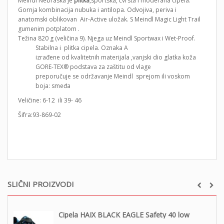
Meindl Nebraska je
plitka
,sportska, čvrsta i moderana cipela.
Gornja kombinacija nubuka i antilopa. Odvojiva, periva i
anatomski oblikovan Air-Active uložak. S Meindl Magic Light Trail
gumenim potplatom .
Težina 820 g (veličina 9). Njega uz Meindl Sportwax i Wet-Proof.
Stabilna i plitka cipela. Oznaka A
izrađene od kvalitetnih materijala ,vanjski dio glatka koža
GORE-TEX® podstava za zaštitu od vlage
preporučuje se održavanje Meindl sprejom ili voskom
boja: smeđa
Veličine: 6-12 ili 39- 46
Šifra:93-869-02
SLIČNI PROIZVODI
Cipela HAIX BLACK EAGLE Safety 40 low