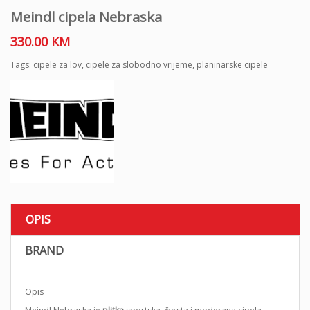
Meindl cipela Nebraska
330.00
KM
Tags:
cipele za lov
,
cipele za slobodno vrijeme
,
planinarske cipele
OPIS
BRAND
Opis