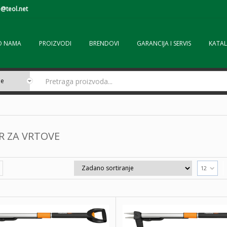
@teol.net
O NAMA
PROIZVODI
BRENDOVI
GARANCIJA I SERVIS
KATAL
R ZA VRTOVE
12