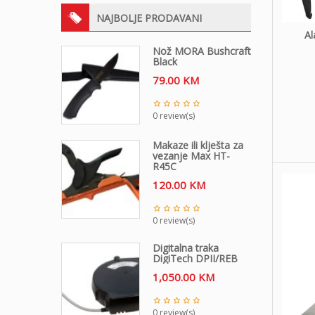
NAJBOLJE PRODAVANI
Al
Nož MORA Bushcraft
Black
79.00
KM
0 review(s)
Makaze ili klješta za
vezanje Max HT-
R45C
120.00
KM
0 review(s)
Digitalna traka
DigiTech DPII/REB
1,050.00
KM
0 review(s)