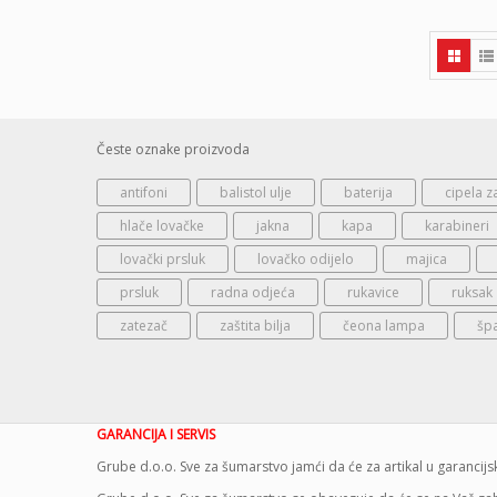
Česte oznake proizvoda
antifoni
balistol ulje
baterija
cipela z
hlače lovačke
jakna
kapa
karabineri
lovački prsluk
lovačko odijelo
majica
prsluk
radna odjeća
rukavice
ruksak
zatezač
zaštita bilja
čeona lampa
šp
GARANCIJA I SERVIS
Grube d.o.o. Sve za šumarstvo jamći da će za artikal u garanci