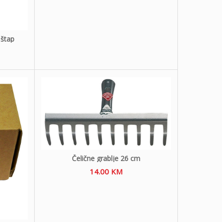
 štap
Čelične grablje 26 cm
14.00
KM