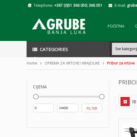
Telephone:
+387 (0)51 366 050; 366 051
E-mail:
grube
POČETNA
CATEGORIES
Home
OPREMA ZA VRTOVE I KRAJOLIKE
Pribor za vrtove
PRIBO
CIJENA
Min
Maks
FILTER
cijena
cijena