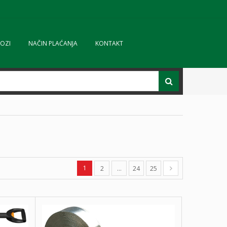
OZI
NAČIN PLAĆANJA
KONTAKT
1
2
…
24
25