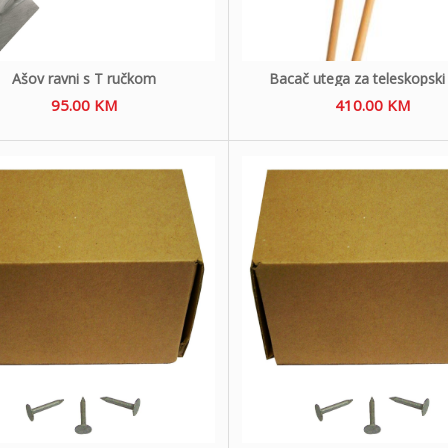
Ašov ravni s T ručkom
Bacač utega za teleskopski
95.00
KM
410.00
KM