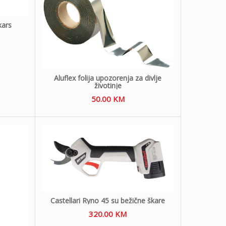
kars
Aluflex folija upozorenja za divlje
životinje
50.00
KM
Castellari Ryno 45 su bežične škare
320.00
KM