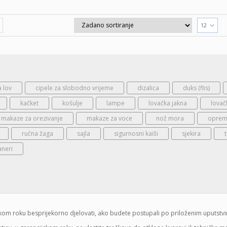
12
a lov
cipele za slobodno vrijeme
dizalica
duks (flis)
kačket
košulje
lampe
lovačka jakna
lovač
makaze za orezivanje
makaze za voce
nož mora
oprema
ručna žaga
sajla
sigurnosni kaiši
sjekira
aneri
jskom roku besprijekorno djelovati, ako budete postupali po priloženim uputstv