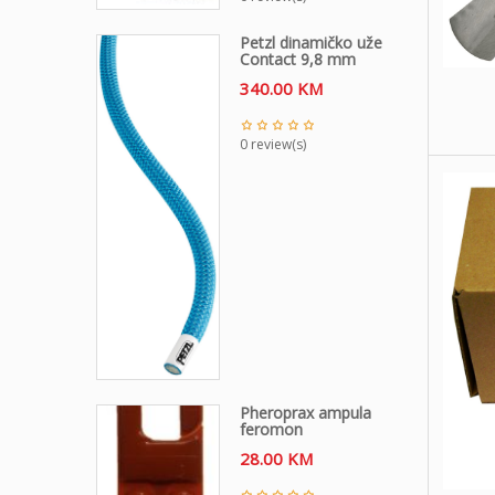
Petzl dinamičko uže
Contact 9,8 mm
340.00
KM
0 review(s)
Pheroprax ampula
feromon
28.00
KM