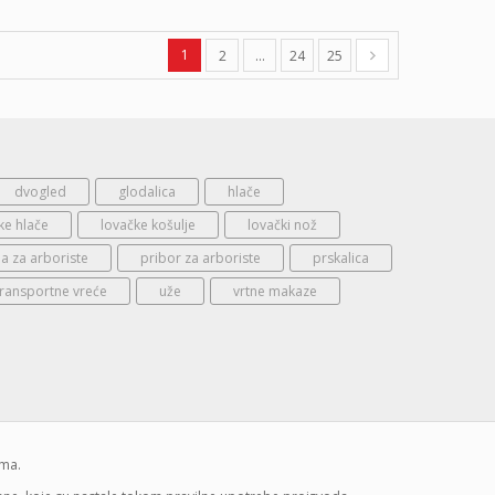
1
2
…
24
25
dvogled
glodalica
hlače
ke hlače
lovačke košulje
lovački nož
 za arboriste
pribor za arboriste
prskalica
transportne vreće
uže
vrtne makaze
ima.