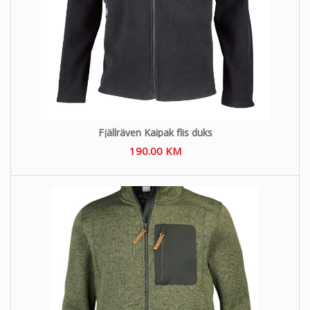
Fjällräven Kaipak flis duks
190.00
KM