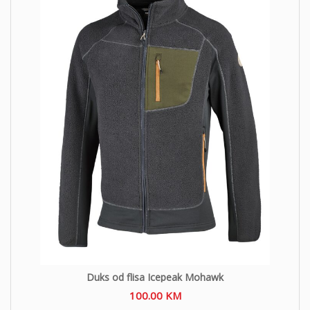
Duks od flisa Icepeak Mohawk
100.00
KM