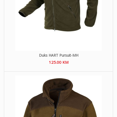
Duks HART Pursuit-MH
125.00
KM