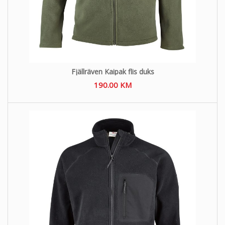
Fjällräven Kaipak flis duks
190.00
KM