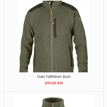
Duks FjällRäven Buck
330.00
KM