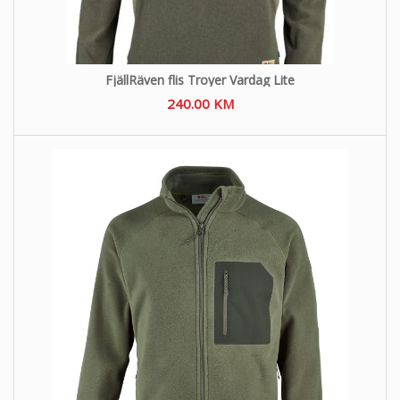
FjällRäven flis Troyer Vardag Lite
240.00
KM