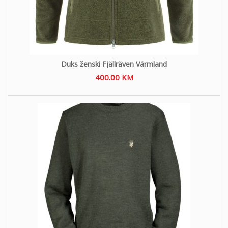
Duks ženski Fjällräven Värmland
400.00
KM