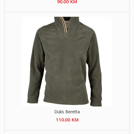
90.00
KM
Duks Beretta
110.00
KM