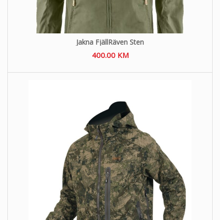
Jakna FjällRäven Sten
400.00
KM