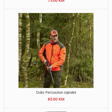
75.00
KM
Duks Percussion signalni
85.00
KM