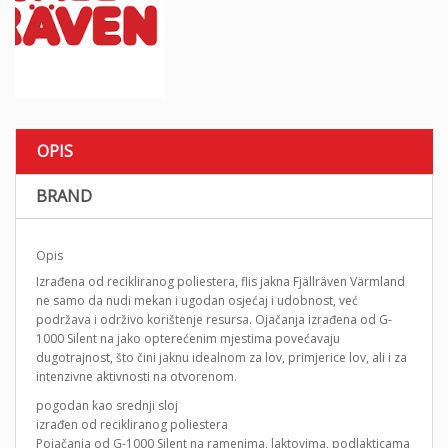
OPIS
BRAND
Opis
Izrađena od recikliranog poliestera, flis jakna Fjällräven Värmland
ne samo da nudi mekan i ugodan osjećaj i udobnost, već
podržava i održivo korištenje resursa. Ojačanja izrađena od G-
1000 Silent na jako opterećenim mjestima povećavaju
dugotrajnost, što čini jaknu idealnom za lov, primjerice lov, ali i za
intenzivne aktivnosti na otvorenom.
pogodan kao srednji sloj
izrađen od recikliranog poliestera
Pojačanja od G-1000 Silent na ramenima, laktovima, podlakticama