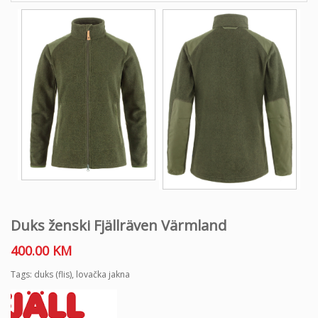
Duks ženski Fjällräven Värmland
400.00
KM
Tags:
duks (flis)
,
lovačka jakna