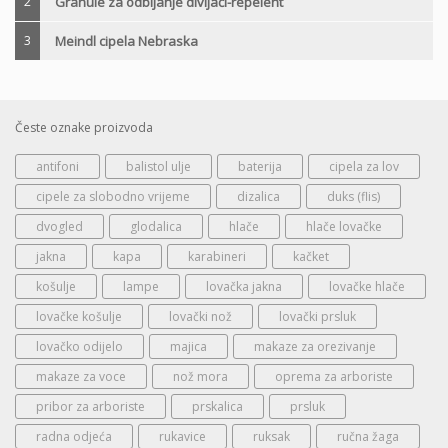
2
Granule za odbijanje divljači-repelent
3
Meindl cipela Nebraska
Česte oznake proizvoda
antifoni
balistol ulje
baterija
cipela za lov
cipele za slobodno vrijeme
dizalica
duks (flis)
dvogled
glodalica
hlače
hlače lovačke
jakna
kapa
karabineri
kačket
košulje
lampe
lovačka jakna
lovačke hlače
lovačke košulje
lovački nož
lovački prsluk
lovačko odijelo
majica
makaze za orezivanje
makaze za voce
nož mora
oprema za arboriste
pribor za arboriste
prskalica
prsluk
radna odjeća
rukavice
ruksak
ručna žaga