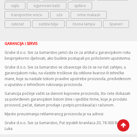
sajla
sigurnosni kaiši
sjekira
transportne vreće
uže
vrtne makaze
zatezač
zaštita bilja
čeona lampa
španeri
GARANCIJA I SERVIS
Grube d.o.o. Sve za šumarstvo jamći da će za artikal u garancijskom roku
besprijekorno djelovati, ako budete postupali po priloženim uputstvima.
Grube d.o.o. Sve za šumarstvo se obavezuje da će se na Vaš zahtjev, u
garancijskom roku, na vlastite troškove da otklone kvarovi ili tehničke
mane, koje su nastale tokom pravilne upotrebe proizvoda, predviđenom
u uputstvu o tehničkom rukovanju proizvoda.
Garancija počinje važiti sa danom kupovine proizvoda, što ćete dokazati
sa potvrđenim garancijskim listom (Ime i sjedište firme, koje je prodalo
proizvod, pečat, datum prodaje i potpis prodavača) i računom.
Mjesto preuzimanja reklamiranog proizvoda je na adresi:
Grube d.o.o. Sve za šumarstvo, Put srpskih branilaca 20, 78 000 Banja
Luka