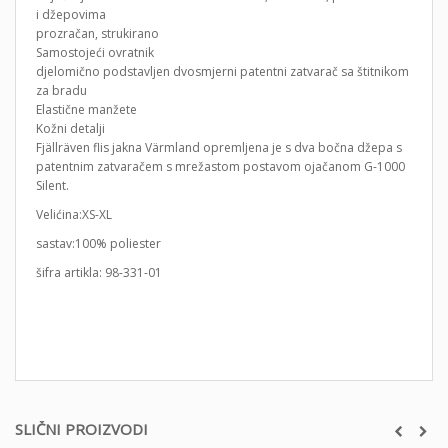
i džepovima
prozračan, strukirano
Samostojeći ovratnik
djelomično podstavljen dvosmjerni patentni zatvarač sa štitnikom
za bradu
Elastične manžete
Kožni detalji
Fjällräven flis jakna Värmland opremljena je s dva bočna džepa s
patentnim zatvaračem s mrežastom postavom ojačanom G-1000
Silent.
Velićina:XS-XL
sastav:100% poliester
šifra artikla: 98-331-01
SLIČNI PROIZVODI