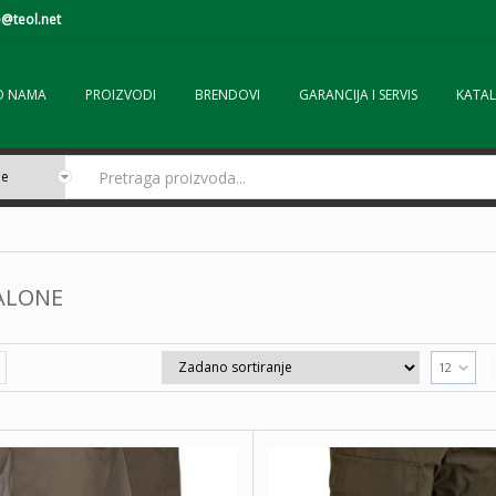
@teol.net
O NAMA
PROIZVODI
BRENDOVI
GARANCIJA I SERVIS
KATAL
ALONE
12