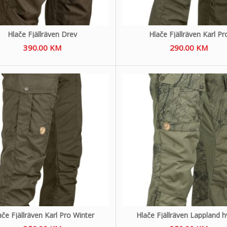
Hlače Fjällräven Drev
Hlače Fjällräven Karl Pr
390.00
KM
290.00
KM
ače Fjällräven Karl Pro Winter
Hlače Fjällräven Lappland h