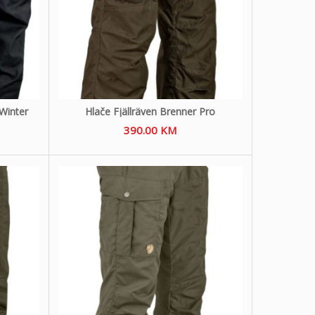
 Winter
Hlače Fjällräven Brenner Pro
390.00
KM