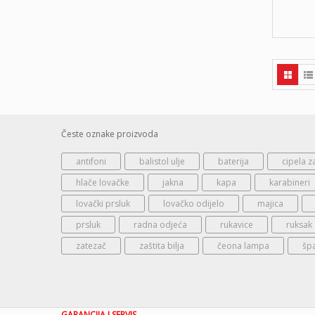
Česte oznake proizvoda
antifoni
balistol ulje
baterija
cipela z
hlače lovačke
jakna
kapa
karabineri
lovački prsluk
lovačko odijelo
majica
prsluk
radna odjeća
rukavice
ruksak
zatezač
zaštita bilja
čeona lampa
šp
GARANCIJA I SERVIS