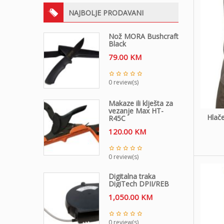
NAJBOLJE PRODAVANI
Nož MORA Bushcraft
Black
79.00
KM
0 review(s)
Makaze ili klješta za
vezanje Max HT-
Hlače
R45C
120.00
KM
0 review(s)
Digitalna traka
DigiTech DPII/REB
1,050.00
KM
0 review(s)