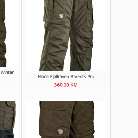
 Winter
Hlače Fjällräven Barents Pro
360.00
KM