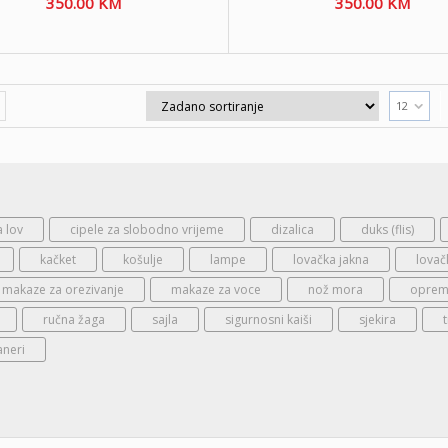
350.00
KM
350.00
KM
12
a lov
cipele za slobodno vrijeme
dizalica
duks (flis)
kačket
košulje
lampe
lovačka jakna
lovač
makaze za orezivanje
makaze za voce
nož mora
oprema
ručna žaga
sajla
sigurnosni kaiši
sjekira
aneri