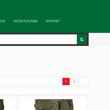
OZI
NAČIN PLAĆANJA
KONTAKT
1
2