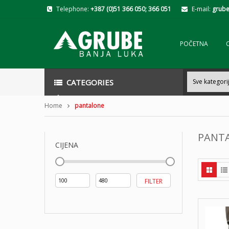
Telephone:
+387 (0)51 366 050; 366 051
E-mail:
grube
POČETNA
CATEGORIES
Home
pantalone
PANT
CIJENA
Min
Maks
FILTER
cijena
cijena