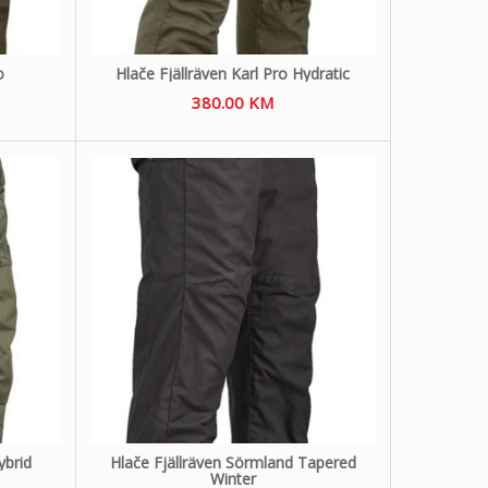
o
Hlače Fjällräven Karl Pro Hydratic
380.00
KM
ybrid
Hlače Fjällräven Sörmland Tapered
Winter