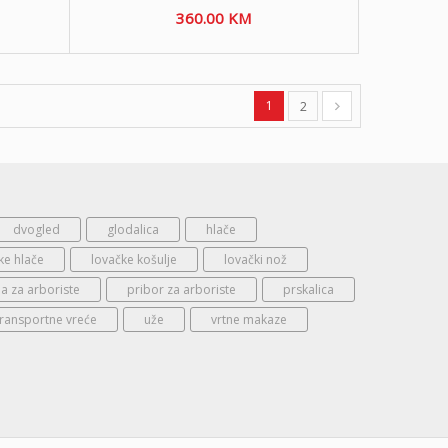
360.00
KM
1
2
dvogled
glodalica
hlače
ke hlače
lovačke košulje
lovački nož
 za arboriste
pribor za arboriste
prskalica
transportne vreće
uže
vrtne makaze