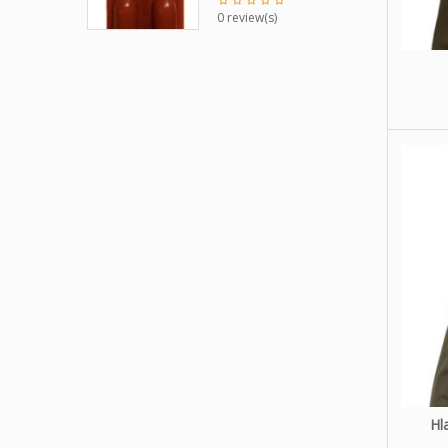
0 review(s)
Hl