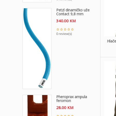
Petzl dinamičko uže
Contact 9,8 mm
340.00
KM
0 review(s)
Hlače
Pheroprax ampula
feromon
28.00
KM