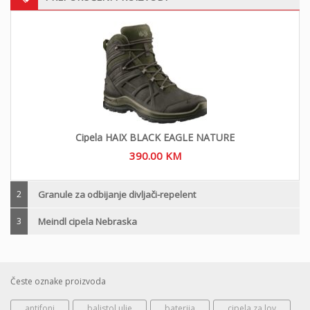
Cipela HAIX BLACK EAGLE NATURE
390.00
KM
2
Granule za odbijanje divljači-repelent
3
Meindl cipela Nebraska
Česte oznake proizvoda
antifoni
balistol ulje
baterija
cipela za lov