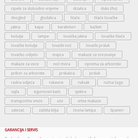
cipele za slobodno vrijeme
dizalica
duks (flis)
dvogled
glodalica
hlače
hlače lovačke
jakna
kapa
karabineri
kačket
košulje
lampe
lovačka jakna
lovačke hlače
lovačke košulje
lovački nož
lovački prsluk
lovačko odijelo
majica
makaze za orezivanje
makaze za voce
nož mora
oprema za arboriste
pribor za arboriste
prskalica
prsluk
radna odjeća
rukavice
ruksak
ručna žaga
sajla
sigurnosni kaiši
sjekira
transportne vreće
uže
vrtne makaze
zatezač
zaštita bilja
čeona lampa
španeri
GARANCIJA I SERVIS