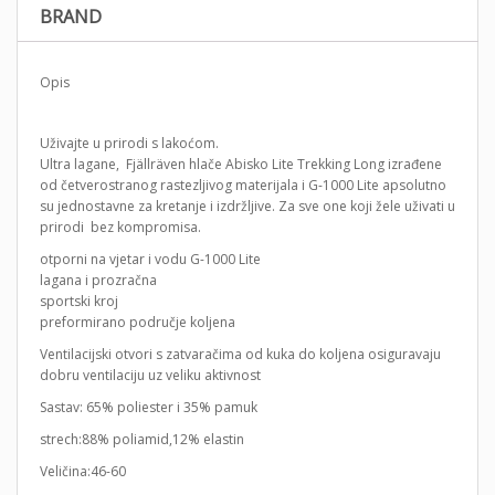
BRAND
Opis
Uživajte u prirodi s lakoćom.
Ultra lagane, Fjällräven hlače Abisko Lite Trekking Long izrađene
od četverostranog rastezljivog materijala i G-1000 Lite apsolutno
su jednostavne za kretanje i izdržljive. Za sve one koji žele uživati u
prirodi bez kompromisa.
otporni na vjetar i vodu G-1000 Lite
lagana i prozračna
sportski kroj
preformirano područje koljena
Ventilacijski otvori s zatvaračima od kuka do koljena osiguravaju
dobru ventilaciju uz veliku aktivnost
Sastav: 65% poliester i 35% pamuk
strech:88% poliamid,12% elastin
Veličina:46-60