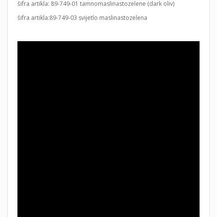
šifra artikla: 89-749-01 tamnomaslinastozelene (dark oliv)
šifra artikla:89-749-03 svijetlo maslinastozelena