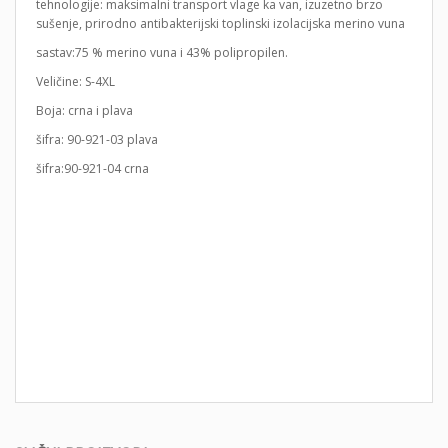
tehnologije: maksimalni transport vlage ka van, izuzetno brzo
sušenje, prirodno antibakterijski toplinski izolacijska merino vuna
sastav:75 % merino vuna i 43% polipropilen.
Veličine: S-4XL
Boja: crna i plava
šifra: 90-921-03 plava
šifra:90-921-04 crna