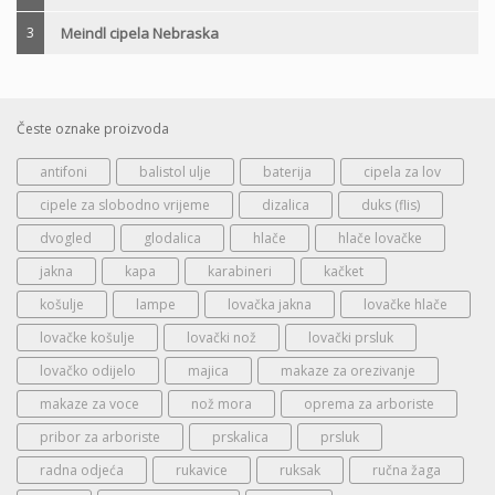
3
Meindl cipela Nebraska
Česte oznake proizvoda
antifoni
balistol ulje
baterija
cipela za lov
cipele za slobodno vrijeme
dizalica
duks (flis)
dvogled
glodalica
hlače
hlače lovačke
jakna
kapa
karabineri
kačket
košulje
lampe
lovačka jakna
lovačke hlače
lovačke košulje
lovački nož
lovački prsluk
lovačko odijelo
majica
makaze za orezivanje
makaze za voce
nož mora
oprema za arboriste
pribor za arboriste
prskalica
prsluk
radna odjeća
rukavice
ruksak
ručna žaga