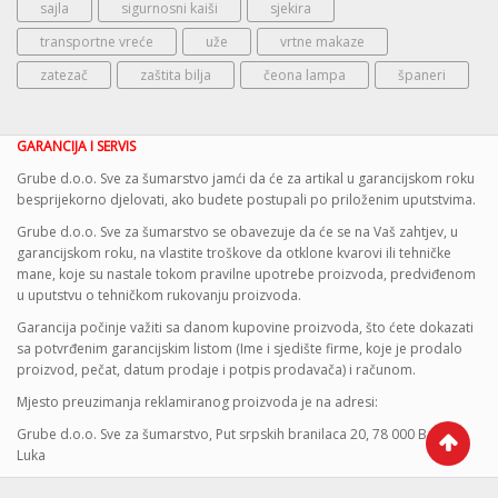
sajla
sigurnosni kaiši
sjekira
transportne vreće
uže
vrtne makaze
zatezač
zaštita bilja
čeona lampa
španeri
GARANCIJA I SERVIS
Grube d.o.o. Sve za šumarstvo jamći da će za artikal u garancijskom roku
besprijekorno djelovati, ako budete postupali po priloženim uputstvima.
Grube d.o.o. Sve za šumarstvo se obavezuje da će se na Vaš zahtjev, u
garancijskom roku, na vlastite troškove da otklone kvarovi ili tehničke
mane, koje su nastale tokom pravilne upotrebe proizvoda, predviđenom
u uputstvu o tehničkom rukovanju proizvoda.
Garancija počinje važiti sa danom kupovine proizvoda, što ćete dokazati
sa potvrđenim garancijskim listom (Ime i sjedište firme, koje je prodalo
proizvod, pečat, datum prodaje i potpis prodavača) i računom.
Mjesto preuzimanja reklamiranog proizvoda je na adresi:
Grube d.o.o. Sve za šumarstvo, Put srpskih branilaca 20, 78 000 Banja
Luka