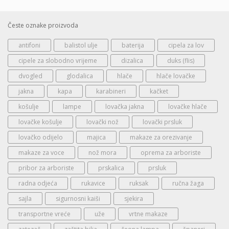
Česte oznake proizvoda
antifoni
balistol ulje
baterija
cipela za lov
cipele za slobodno vrijeme
dizalica
duks (flis)
dvogled
glodalica
hlače
hlače lovačke
jakna
kapa
karabineri
kačket
košulje
lampe
lovačka jakna
lovačke hlače
lovačke košulje
lovački nož
lovački prsluk
lovačko odijelo
majica
makaze za orezivanje
makaze za voce
nož mora
oprema za arboriste
pribor za arboriste
prskalica
prsluk
radna odjeća
rukavice
ruksak
ručna žaga
sajla
sigurnosni kaiši
sjekira
transportne vreće
uže
vrtne makaze