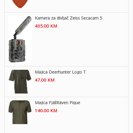
Kamera za divljač Zeiss Secacam 5
435.00
KM
Majica Deerhunter Logo T
47.00
KM
Majica FjällRäven Pique
140.00
KM