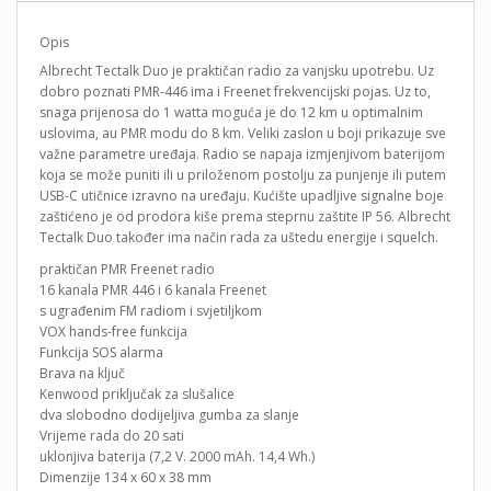
Opis
Albrecht Tectalk Duo je praktičan radio za vanjsku upotrebu. Uz
dobro poznati PMR-446 ima i Freenet frekvencijski pojas. Uz to,
snaga prijenosa do 1 watta moguća je do 12 km u optimalnim
uslovima, au PMR modu do 8 km. Veliki zaslon u boji prikazuje sve
važne parametre uređaja. Radio se napaja izmjenjivom baterijom
koja se može puniti ili u priloženom postolju za punjenje ili putem
USB-C utičnice izravno na uređaju. Kućište upadljive signalne boje
zaštićeno je od prodora kiše prema steprnu zaštite IP 56. Albrecht
Tectalk Duo također ima način rada za uštedu energije i squelch.
praktičan PMR Freenet radio
16 kanala PMR 446 i 6 kanala Freenet
s ugrađenim FM radiom i svjetiljkom
VOX hands-free funkcija
Funkcija SOS alarma
Brava na ključ
Kenwood priključak za slušalice
dva slobodno dodijeljiva gumba za slanje
Vrijeme rada do 20 sati
uklonjiva baterija (7,2 V. 2000 mAh. 14,4 Wh.)
Dimenzije 134 x 60 x 38 mm