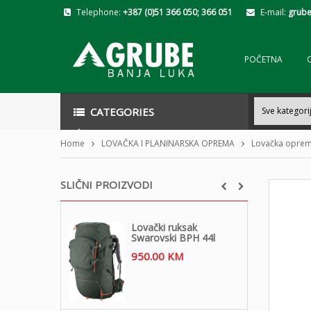
Telephone:
+387 (0)51 366 050; 366 051
E-mail:
grube
POČETNA
CATEGORIES
Home
LOVAČKA I PLANINARSKA OPREMA
Lovačka opre
SLIČNI PROIZVODI
Lovački ruksak
Swarovski BPH 44l
950.00
KM