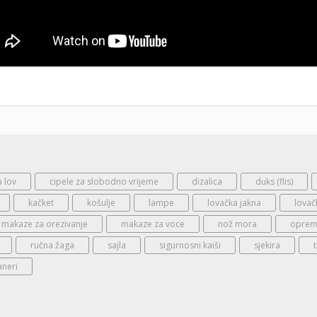
a lov
cipele za slobodno vrijeme
dizalica
duks (flis)
kačket
košulje
lampe
lovačka jakna
lovač
makaze za orezivanje
makaze za voce
nož mora
oprema
ručna žaga
sajla
sigurnosni kaiši
sjekira
aneri