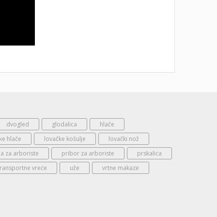
dvogled
glodalica
hlače
ke hlače
lovačke košulje
lovački nož
 za arboriste
pribor za arboriste
prskalica
transportne vreće
uže
vrtne makaze