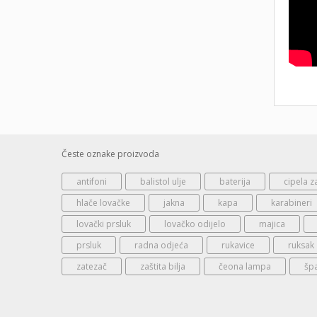
Česte oznake proizvoda
antifoni
balistol ulje
baterija
cipela z
hlače lovačke
jakna
kapa
karabineri
lovački prsluk
lovačko odijelo
majica
prsluk
radna odjeća
rukavice
ruksak
zatezač
zaštita bilja
čeona lampa
šp