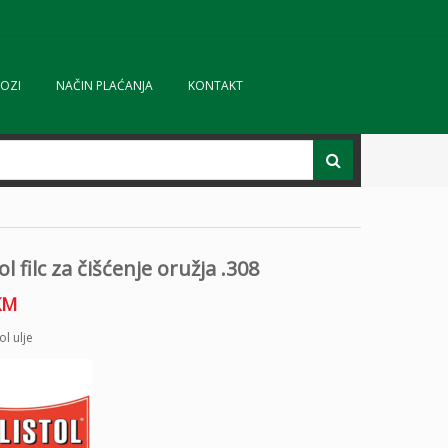
OZI
NAČIN PLAĆANJA
KONTAKT
ol filc za čišćenje oružja .308
KM
ol ulje