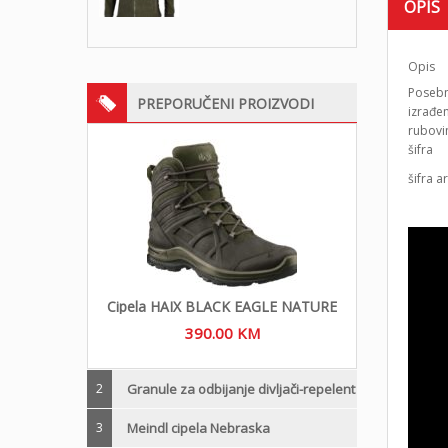
OPIS
Opis
Posebna
PREPORUČENI PROIZVODI
izrađe
rubovim
š
šifra 
Cipela HAIX BLACK EAGLE NATURE
390.00
KM
2
Granule za odbijanje divljači-repelent
3
Meindl cipela Nebraska