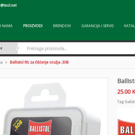
@teol.net
O NAMA
PROIZVODI
BRENDOVI
GARANCIJA I SERVIS
KATAL
ma
Ballistol filc za čišćenje oružja .308
Ballist
25.00
Tag:
balist