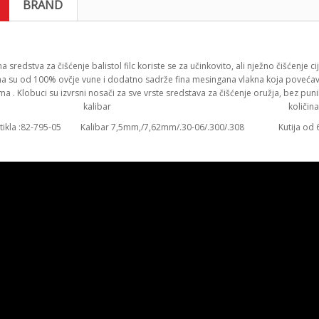
BRAND
 sredstva za čišćenje balistol filc koriste se za učinkovito, ali nježno čišćenje cij
na su od 100% ovčje vune i dodatno sadrže fina mesingana vlakna koja povećava
a . Klobuci su izvrsni nosači za sve vrste sredstava za čišćenje oružja, bez punila
ifra kalibar količina
artikla :82-795-05 Kalibar 7,5mm,/7,62mm/.30-06/.300/.308 Kutija od