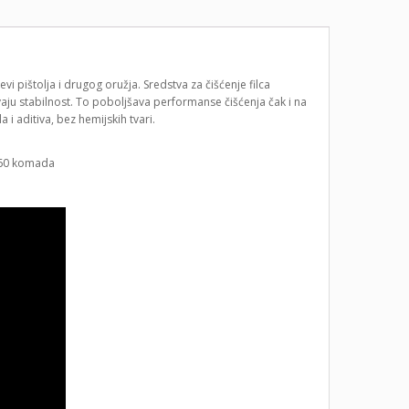
evi pištolja i drugog oružja. Sredstva za čišćenje filca
ju stabilnost. To poboljšava performanse čišćenja čak i na
 i aditiva, bez hemijskih tvari.
 60 komada