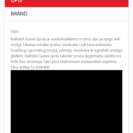
OPIS
BRAND
Opis
Ballistol Gunex Spray je visokokvalitetno oružno ulje za njegu svih
oružja. Uklanja ostatke praha i tombaka i održava mehaniku
lovačkog i sportskog oružja, pištolja, revolvera ili signalnih uređaja
glatkim. Ballistol Gunex sprej također pruža dugotrajnu zaštitu od
hrđe bez smolanja, čak i pod ekstremnim vremenskim uvjetima.
šifra artikla:72-204/400