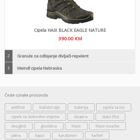
Cipela HAIX BLACK EAGLE NATURE
390.00
KM
2
Granule za odbijanje divljači-repelent
3
Meindl cipela Nebraska
Česte oznake proizvoda
antifoni
balistol ulje
baterija
cipela za lov
cipele za slobodno vrijeme
dizalica
duks (flis)
dvogled
glodalica
hlače
hlače lovačke
jakna
kapa
karabineri
kačket