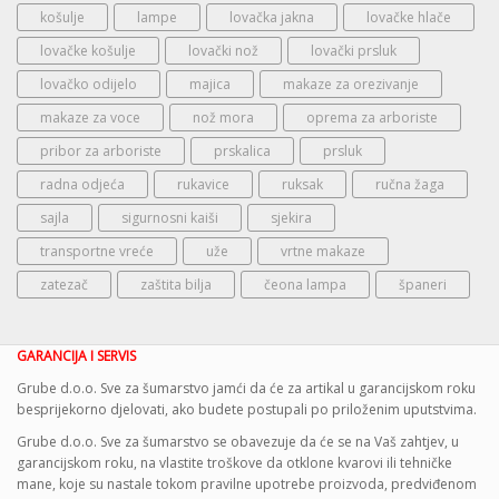
košulje
lampe
lovačka jakna
lovačke hlače
lovačke košulje
lovački nož
lovački prsluk
lovačko odijelo
majica
makaze za orezivanje
makaze za voce
nož mora
oprema za arboriste
pribor za arboriste
prskalica
prsluk
radna odjeća
rukavice
ruksak
ručna žaga
sajla
sigurnosni kaiši
sjekira
transportne vreće
uže
vrtne makaze
zatezač
zaštita bilja
čeona lampa
španeri
GARANCIJA I SERVIS
Grube d.o.o. Sve za šumarstvo jamći da će za artikal u garancijskom roku
besprijekorno djelovati, ako budete postupali po priloženim uputstvima.
Grube d.o.o. Sve za šumarstvo se obavezuje da će se na Vaš zahtjev, u
garancijskom roku, na vlastite troškove da otklone kvarovi ili tehničke
mane, koje su nastale tokom pravilne upotrebe proizvoda, predviđenom