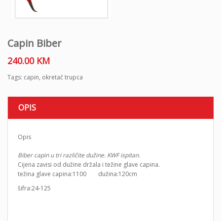
Capin Biber
240.00
KM
Tags:
capin
,
okretač trupca
OPIS
Opis
Biber capin u tri različite dužine. KWF ispitan.
Cijena zavisi od dužine držala i težine glave capina.
težina glave capina:1100 dužina:120cm
šifra:24-125