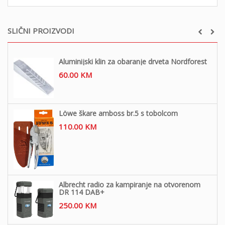
SLIČNI PROIZVODI
Aluminijski klin za obaranje drveta Nordforest
60.00
KM
Löwe škare amboss br.5 s tobolcom
110.00
KM
Albrecht radio za kampiranje na otvorenom
DR 114 DAB+
250.00
KM