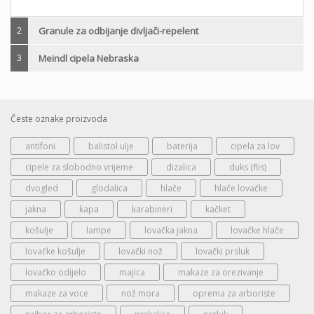
2
Granule za odbijanje divljači-repelent
3
Meindl cipela Nebraska
Česte oznake proizvoda
antifoni
balistol ulje
baterija
cipela za lov
cipele za slobodno vrijeme
dizalica
duks (flis)
dvogled
glodalica
hlače
hlače lovačke
jakna
kapa
karabineri
kačket
košulje
lampe
lovačka jakna
lovačke hlače
lovačke košulje
lovački nož
lovački prsluk
lovačko odijelo
majica
makaze za orezivanje
makaze za voce
nož mora
oprema za arboriste