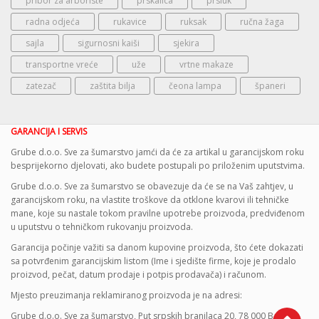
pribor za arboriste
prskalica
prsluk
radna odjeća
rukavice
ruksak
ručna žaga
sajla
sigurnosni kaiši
sjekira
transportne vreće
uže
vrtne makaze
zatezač
zaštita bilja
čeona lampa
španeri
GARANCIJA I SERVIS
Grube d.o.o. Sve za šumarstvo jamći da će za artikal u garancijskom roku
besprijekorno djelovati, ako budete postupali po priloženim uputstvima.
Grube d.o.o. Sve za šumarstvo se obavezuje da će se na Vaš zahtjev, u
garancijskom roku, na vlastite troškove da otklone kvarovi ili tehničke
mane, koje su nastale tokom pravilne upotrebe proizvoda, predviđenom
u uputstvu o tehničkom rukovanju proizvoda.
Garancija počinje važiti sa danom kupovine proizvoda, što ćete dokazati
sa potvrđenim garancijskim listom (Ime i sjedište firme, koje je prodalo
proizvod, pečat, datum prodaje i potpis prodavača) i računom.
Mjesto preuzimanja reklamiranog proizvoda je na adresi:
Grube d.o.o. Sve za šumarstvo, Put srpskih branilaca 20, 78 000 Banja