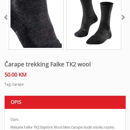
Čarape trekking Falke TK2 wool
50.00
KM
Tag:
čarape
OPIS
Opis
Mekane Falke TK2 Explore Wool Men čarape nude visoku razinu