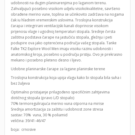
udobnosti na dugim planinarenjima po laganom terenu.
Zahvaljujući posebno visokom udjelu visokokvalitetne, savršeno
obrađene merino vune, toplina se učinkovito zadržava na nogama
čak iu hladnim vremenskim uslovima. Troslojna konstrukcija
čarapa i integrirani ventilacijski kanali doprinose visokom
prijenosu vlage i ugodnoj temperaturi stopala. Srednje čvrsta
zaštitna podstava čarape na jastučiću stopala, gležnju i peti
podupire ova jako opterećena područja vašeg stopala. Tanke
Falke TK2 Explore Wool Men imaju visoku razinu udobnosti i
anatomskog kroja, posebno u području prstiju. Ovo je prekrasno
mekano i posebno pleteno desno i lijevo.
Udobne planinarske čarape za lagane planinske terene
Troslojna konstrukcija koja upija vlagu kako bi stopala bila suha i
bez žuljeva
Optimalno pristajanje prilagođeno specifičnim zahtjevima
dotičnog stopala (pravo L/D stopalo)
70% termoregulirajuća merino vuna otporna na mirise
Srednja amortizacija za zaštitu i udobnost zone stresa
sastav: 70% vuna, 30 % poliamid
veličina: 39/41-46/47
boja: crnosive