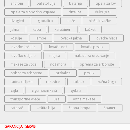
antifoni
balistol ulje
baterija
cipela za lov
cipele za slobodno vrijeme
dizalica
duks (flis)
dvogled
glodalica
hlače
hlače lovačke
jakna
kapa
karabineri
kačket
košulje
lampe
lovačka jakna
lovačke hlače
lovačke košulje
lovački nož
lovački prsluk
lovačko odijelo
majica
makaze za orezivanje
makaze za voce
nož mora
oprema za arboriste
pribor za arboriste
prskalica
prsluk
radna odjeća
rukavice
ruksak
ručna žaga
sajla
sigurnosni kaiši
sjekira
transportne vreće
uže
vrtne makaze
zatezač
zaštita bilja
čeona lampa
španeri
GARANCIJA I SERVIS