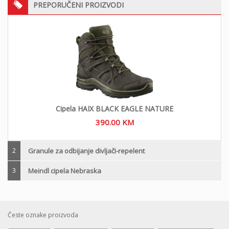
PREPORUČENI PROIZVODI
Cipela HAIX BLACK EAGLE NATURE
390.00
KM
2
Granule za odbijanje divljači-repelent
3
Meindl cipela Nebraska
Česte oznake proizvoda