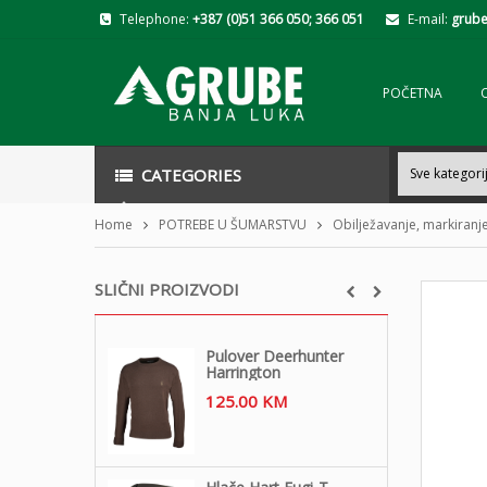
Telephone:
+387 (0)51 366 050; 366 051
E-mail:
grube
POČETNA
CATEGORIES
Home
POTREBE U ŠUMARSTVU
Obilježavanje, markiranje
SLIČNI PROIZVODI
Pulover Deerhunter
Harrington
125.00
KM