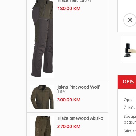
Hlače Hart Eugi-T
180.00
KM
OPIS
Jakna Pinewood Wolf
Lite
300.00
KM
Opis
Čekić z
Specija
Hlače pinewood Abisko
potpun
370.00
KM
Šifra a