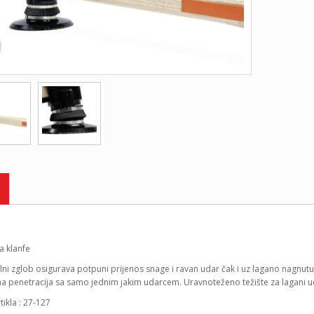
a klanfe
lni zglob osigurava potpuni prijenos snage i ravan udar čak i uz lagano nagnutu v
a penetracija sa samo jednim jakim udarcem. Uravnoteženo težište za lagani u
rtikla : 27-127