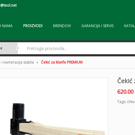
@teol.net
O NAMA
PROIZVODI
BRENDOVI
GARANCIJA I SERVIS
KATAL
 i numeracija stabla
Čekić za klanfe PREMIUM
Čekić
620.00
Tags:
črko