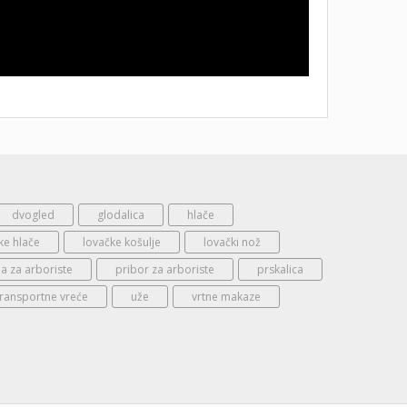
dvogled
glodalica
hlače
ke hlače
lovačke košulje
lovački nož
 za arboriste
pribor za arboriste
prskalica
transportne vreće
uže
vrtne makaze