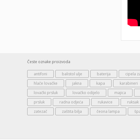
Česte oznake proizvoda
antifoni
balistol ulje
baterija
cipela z
hlače lovačke
jakna
kapa
karabineri
lovački prsluk
lovačko odijelo
majica
prsluk
radna odjeća
rukavice
ruksak
zatezač
zaštita bilja
čeona lampa
šp