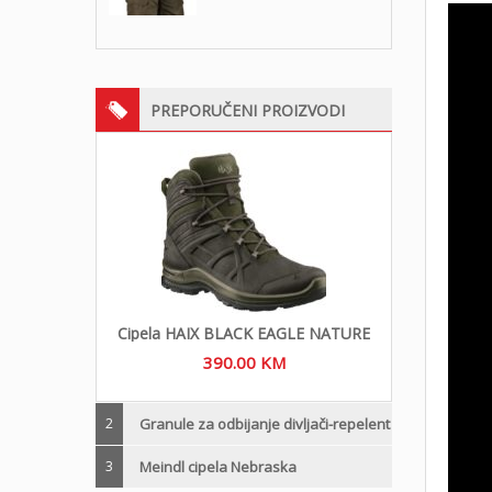
PREPORUČENI PROIZVODI
Cipela HAIX BLACK EAGLE NATURE
390.00
KM
2
Granule za odbijanje divljači-repelent
3
Meindl cipela Nebraska