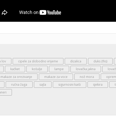
a lov
cipele za slobodno vrijeme
dizalica
duks (flis)
kačket
košulje
lampe
lovačka jakna
lovač
makaze za orezivanje
makaze za voce
nož mora
oprema
ručna žaga
sajla
sigurnosni kaiši
sjekira
aneri