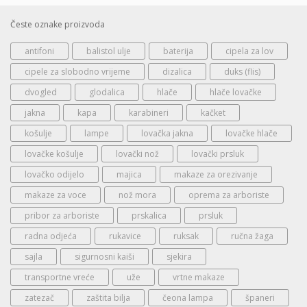
Česte oznake proizvoda
antifoni
balistol ulje
baterija
cipela za lov
cipele za slobodno vrijeme
dizalica
duks (flis)
dvogled
glodalica
hlače
hlače lovačke
jakna
kapa
karabineri
kačket
košulje
lampe
lovačka jakna
lovačke hlače
lovačke košulje
lovački nož
lovački prsluk
lovačko odijelo
majica
makaze za orezivanje
makaze za voce
nož mora
oprema za arboriste
pribor za arboriste
prskalica
prsluk
radna odjeća
rukavice
ruksak
ručna žaga
sajla
sigurnosni kaiši
sjekira
transportne vreće
uže
vrtne makaze
zatezač
zaštita bilja
čeona lampa
španeri