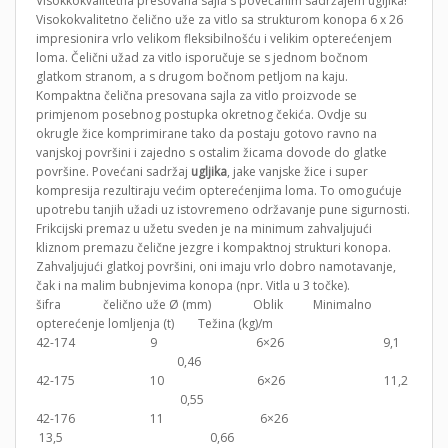
Visokkokvalitetna presovana sajla s povećanim sadržajem ugljika!
Visokokvalitetno čelično uže za vitlo sa strukturom konopa 6 x 26
impresionira vrlo velikom fleksibilnošću i velikim opterećenjem
loma. Čelični užad za vitlo isporučuje se s jednom bočnom
glatkom stranom, a s drugom bočnom petljom na kaju.
Kompaktna čelična presovana sajla za vitlo proizvode se
primjenom posebnog postupka okretnog čekića. Ovdje su
okrugle žice komprimirane tako da postaju gotovo ravno na
vanjskoj površini i zajedno s ostalim žicama dovode do glatke
površine. Povećani sadržaj
ugljika
, jake vanjske žice i super
kompresija rezultiraju većim opterećenjima loma. To omogućuje
upotrebu tanjih užadi uz istovremeno održavanje pune sigurnosti.
Frikcijski premaz u užetu sveden je na minimum zahvaljujući
kliznom premazu čelične jezgre i kompaktnoj strukturi konopa.
Zahvaljujući glatkoj površini, oni imaju vrlo dobro namotavanje,
čak i na malim bubnjevima konopa (npr. Vitla u 3 točke).
šifra čelično uže Ø (mm) Oblik Minimalno
opterećenje lomljenja (t) Težina (kg)/m
42-174 9 6×26 9,1
0,46
42-175 10 6×26 11,2
0,55
42-176 11 6×26
13,5 0,66