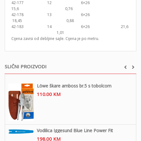
42-177 12 6×26
15,6 0,76
42-178 13 6×26
18,45 0,88
42-183 14 6×26 21,6
1,01
Cijena zavisi od debljine sajle. Cijena je po metru.
SLIČNI PROIZVODI
Löwe škare amboss br.5 s tobolcom
110.00
KM
Vodilica Iggesund Blue Line Power Fit
198.00
KM