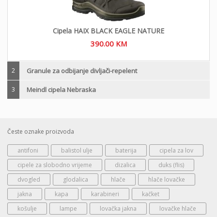
Cipela HAIX BLACK EAGLE NATURE
390.00
KM
2
Granule za odbijanje divljači-repelent
3
Meindl cipela Nebraska
Česte oznake proizvoda
antifoni
balistol ulje
baterija
cipela za lov
cipele za slobodno vrijeme
dizalica
duks (flis)
dvogled
glodalica
hlače
hlače lovačke
jakna
kapa
karabineri
kačket
košulje
lampe
lovačka jakna
lovačke hlače