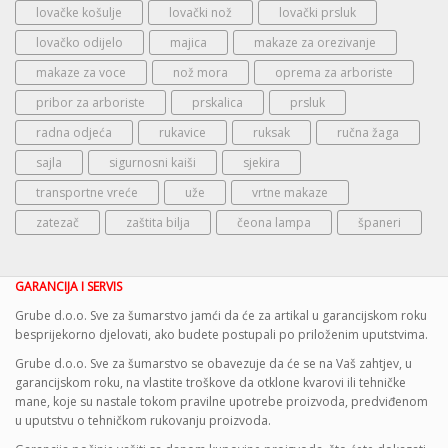
lovačke košulje
lovački nož
lovački prsluk
lovačko odijelo
majica
makaze za orezivanje
makaze za voce
nož mora
oprema za arboriste
pribor za arboriste
prskalica
prsluk
radna odjeća
rukavice
ruksak
ručna žaga
sajla
sigurnosni kaiši
sjekira
transportne vreće
uže
vrtne makaze
zatezač
zaštita bilja
čeona lampa
španeri
GARANCIJA I SERVIS
Grube d.o.o. Sve za šumarstvo jamći da će za artikal u garancijskom roku
besprijekorno djelovati, ako budete postupali po priloženim uputstvima.
Grube d.o.o. Sve za šumarstvo se obavezuje da će se na Vaš zahtjev, u
garancijskom roku, na vlastite troškove da otklone kvarovi ili tehničke
mane, koje su nastale tokom pravilne upotrebe proizvoda, predviđenom
u uputstvu o tehničkom rukovanju proizvoda.