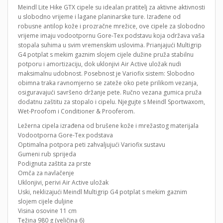
Meindl Lite Hike GTX cipele su idealan pratitelj za aktivne aktivnosti
u slobodno vrijeme i lagane planinarske ture. Izrađene od
robusne antilop kože i prozračne mrežice, ove cipele za slobodno
vrijeme imaju vodootpornu Gore-Tex podstavu koja održava vaša
stopala suhima u svim vremenskim uslovima. Prianjajući Multigrip
G4 potplat s mekim gaznim slojem cijele dužine pruža stabilnu
potporu i amortizaciju, dok uklonjivi Air Active uložak nudi
maksimalnu udobnost. Posebnost je Variofix sistem: Slobodno
obimna traka ravnomjerno se zateže oko pete prilikom vezanja,
osiguravajući savršeno držanje pete. Ručno vezana gumica pruža
dodatnu zaštitu za stopalo i cipelu. Njegujte s Meindl Sportwaxom,
Wet-Proofom i Conditioner & Prooferom.
Ležerna cipela izrađena od brušene kože i mrežastog materijala
Vodootporna Gore-Tex podstava
Optimalna potpora peti zahvaljujući Variofix sustavu
Gumeni rub sprijeda
Podignuta zaštita za prste
Omča za navlačenje
Uklonjivi, perivi Air Active uložak
Uski, neklizajući Meindl Multigrip G4 potplat s mekim gaznim
slojem cijele duljine
Visina osovine 11 cm
Težina 980 g (veličina 6)