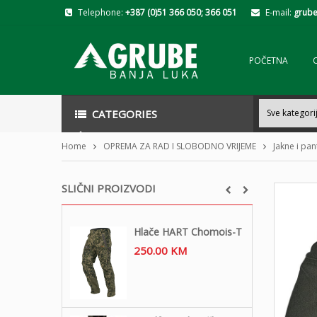
Telephone:
+387 (0)51 366 050; 366 051
E-mail:
grube
POČETNA
CATEGORIES
Home
OPREMA ZA RAD I SLOBODNO VRIJEME
Jakne i pa
SLIČNI PROIZVODI
Hlače HART Chomois-T
250.00
KM