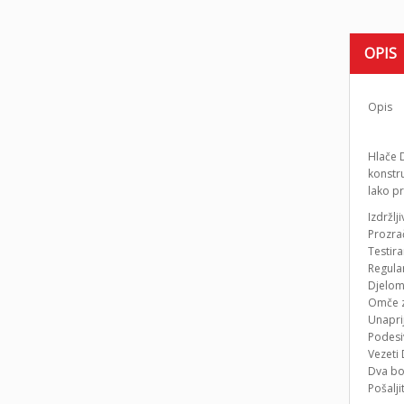
OPIS
Opis
Hlače D
konstr
lako pr
Izdržlj
Prozra
Testir
Regular
Djelom
Omče 
Unapri
Podesi
Vezeti
Dva bo
Pošalji