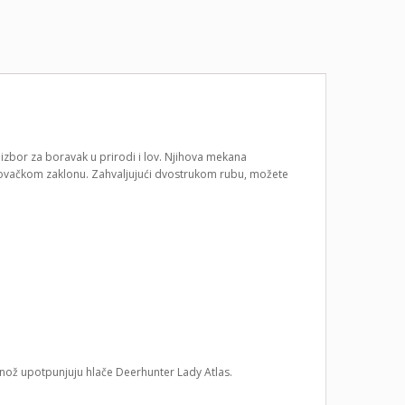
 izbor za boravak u prirodi i lov. Njihova mekana
 lovačkom zaklonu. Zahvaljujući dvostrukom rubu, možete
ož upotpunjuju hlače Deerhunter Lady Atlas.