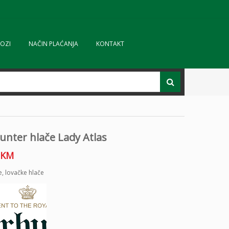
OZI
NAČIN PLAĆANJA
KONTAKT
unter hlače Lady Atlas
KM
e
,
lovačke hlače