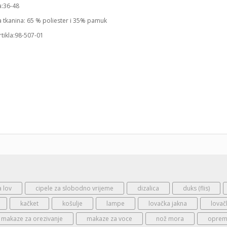
a:36-48
a tkanina: 65 % poliester i 35% pamuk
rtikla:98-507-01
a lov
cipele za slobodno vrijeme
dizalica
duks (flis)
kačket
košulje
lampe
lovačka jakna
lovač
makaze za orezivanje
makaze za voce
nož mora
oprema