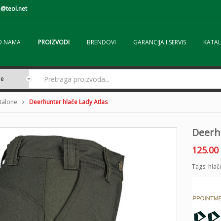
@teol.net
O NAMA
PROIZVODI
BRENDOVI
GARANCIJA I SERVIS
KATAL
ntalone
Deerhunter hlače Lady Atlas
Deerh
125.00
Tags:
hlač