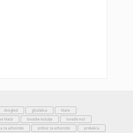
dvogled
glodalica
hlače
ke hlače
lovačke košulje
lovački nož
 za arboriste
pribor za arboriste
prskalica