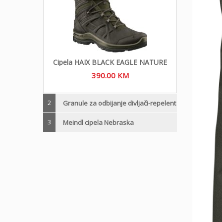
Cipela HAIX BLACK EAGLE NATURE
390.00
KM
2
Granule za odbijanje divljači-repelent
3
Meindl cipela Nebraska