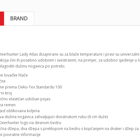
BRAND
eerhunter Lady Atlas dizajnirane su za blaže temperature i pravi su univerzalni
ukcija čini ih posebno udobnim i svestranim, na primjer, za udobno sjedenje u
ilagoditi dužinu nogavica po potrebi.
ive lovačke hlače
čne
ane prema Oeko-Tex Standardu 100
ni kroj
ično elastičan udoban pojas
za remen
jed oblikovana koljena
va dužina nogavica zahvaljujući dvostrukom rubu (6 cm duže)
 Deerhunter logo na desnom bedru
čna džepa, dva džepa s preklopom na bedru s kopčanjem na druker i džep za n
te povratne informacije