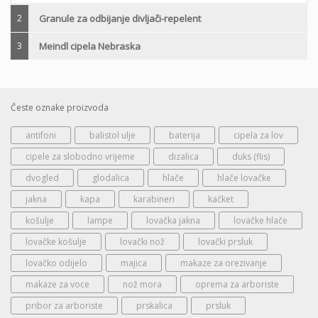
2
Granule za odbijanje divljači-repelent
3
Meindl cipela Nebraska
Česte oznake proizvoda
antifoni
balistol ulje
baterija
cipela za lov
cipele za slobodno vrijeme
dizalica
duks (flis)
dvogled
glodalica
hlače
hlače lovačke
jakna
kapa
karabineri
kačket
košulje
lampe
lovačka jakna
lovačke hlače
lovačke košulje
lovački nož
lovački prsluk
lovačko odijelo
majica
makaze za orezivanje
makaze za voce
nož mora
oprema za arboriste
pribor za arboriste
prskalica
prsluk