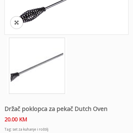
o
n
Držač poklopca za pekač Dutch Oven
20.00
KM
Tag:
set za kuhanje i roštilj