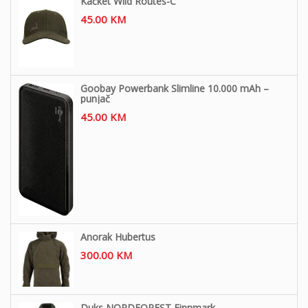
Kačket Wild Routes-C
45.00
KM
Goobay Powerbank Slimline 10.000 mAh –
punjač
45.00
KM
Anorak Hubertus
300.00
KM
Duks NORDFOREST Finnmark