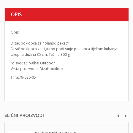
OPIS
Opis
Dizač poklopca za holanski pekač”
Dizač poklopca za sigurno podizanje poklopca tijekom kuhanja.
Ukupna dužina 35 cm. Težina 300 g.
roizvođač: Valhal Outdoor
Vrsta proizvoda: Dizač poklopca
šifra:79-686-05
SLIČNI PROIZVODI