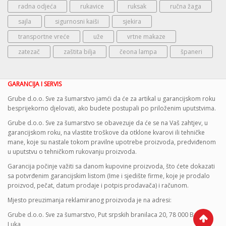
radna odjeća
rukavice
ruksak
ručna žaga
sajla
sigurnosni kaiši
sjekira
transportne vreće
uže
vrtne makaze
zatezač
zaštita bilja
čeona lampa
španeri
GARANCIJA I SERVIS
Grube d.o.o. Sve za šumarstvo jamći da će za artikal u garancijskom roku
besprijekorno djelovati, ako budete postupali po priloženim uputstvima.
Grube d.o.o. Sve za šumarstvo se obavezuje da će se na Vaš zahtjev, u
garancijskom roku, na vlastite troškove da otklone kvarovi ili tehničke
mane, koje su nastale tokom pravilne upotrebe proizvoda, predviđenom
u uputstvu o tehničkom rukovanju proizvoda.
Garancija počinje važiti sa danom kupovine proizvoda, što ćete dokazati
sa potvrđenim garancijskim listom (Ime i sjedište firme, koje je prodalo
proizvod, pečat, datum prodaje i potpis prodavača) i računom.
Mjesto preuzimanja reklamiranog proizvoda je na adresi:
Grube d.o.o. Sve za šumarstvo, Put srpskih branilaca 20, 78 000 Banja
Luka