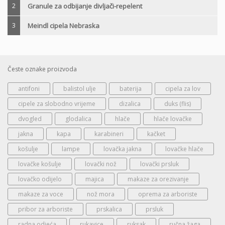
2
Granule za odbijanje divljači-repelent
3
Meindl cipela Nebraska
Česte oznake proizvoda
antifoni
balistol ulje
baterija
cipela za lov
cipele za slobodno vrijeme
dizalica
duks (flis)
dvogled
glodalica
hlače
hlače lovačke
jakna
kapa
karabineri
kačket
košulje
lampe
lovačka jakna
lovačke hlače
lovačke košulje
lovački nož
lovački prsluk
lovačko odijelo
majica
makaze za orezivanje
makaze za voce
nož mora
oprema za arboriste
pribor za arboriste
prskalica
prsluk
radna odjeća
rukavice
ruksak
ručna žaga