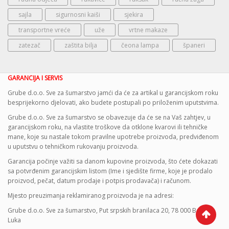
sajla
sigurnosni kaiši
sjekira
transportne vreće
uže
vrtne makaze
zatezač
zaštita bilja
čeona lampa
španeri
GARANCIJA I SERVIS
Grube d.o.o. Sve za šumarstvo jamći da će za artikal u garancijskom roku
besprijekorno djelovati, ako budete postupali po priloženim uputstvima.
Grube d.o.o. Sve za šumarstvo se obavezuje da će se na Vaš zahtjev, u
garancijskom roku, na vlastite troškove da otklone kvarovi ili tehničke
mane, koje su nastale tokom pravilne upotrebe proizvoda, predviđenom
u uputstvu o tehničkom rukovanju proizvoda.
Garancija počinje važiti sa danom kupovine proizvoda, što ćete dokazati
sa potvrđenim garancijskim listom (Ime i sjedište firme, koje je prodalo
proizvod, pečat, datum prodaje i potpis prodavača) i računom.
Mjesto preuzimanja reklamiranog proizvoda je na adresi:
Grube d.o.o. Sve za šumarstvo, Put srpskih branilaca 20, 78 000 Banja
Luka