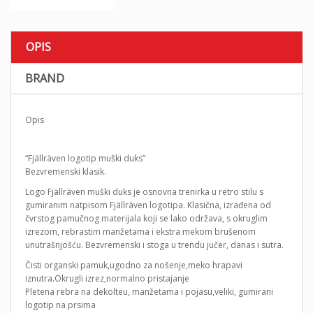
OPIS
BRAND
Opis
“Fjällräven logotip muški duks”
Bezvremenski klasik.
Logo Fjällräven muški duks je osnovna trenirka u retro stilu s
gumiranim natpisom Fjällräven logotipa. Klasična, izrađena od
čvrstog pamučnog materijala koji se lako održava, s okruglim
izrezom, rebrastim manžetama i ekstra mekom brušenom
unutrašnjošću. Bezvremenski i stoga u trendu jučer, danas i sutra.
Čisti organski pamuk,ugodno za nošenje,meko hrapavi
iznutra.Okrugli izrez,normalno pristajanje
Pletena rebra na dekolteu, manžetama i pojasu,veliki, gumirani
logotip na prsima