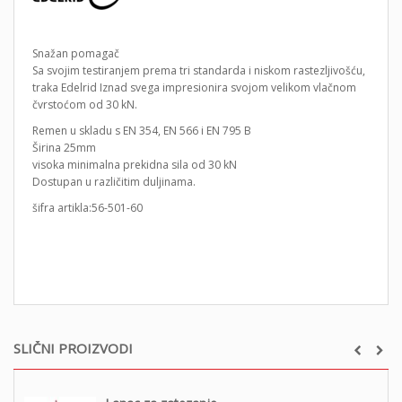
Snažan pomagač
Sa svojim testiranjem prema tri standarda i niskom rastezljivošću,
traka Edelrid Iznad svega impresionira svojom velikom vlačnom
čvrstoćom od 30 kN.
Remen u skladu s EN 354, EN 566 i EN 795 B
Širina 25mm
visoka minimalna prekidna sila od 30 kN
Dostupan u različitim duljinama.
šifra artikla:56-501-60
SLIČNI PROIZVODI