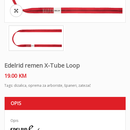
o
n
Edelrid remen X-Tube Loop
19.00
KM
Tags:
dizalica
,
oprema za arboriste
,
španeri
,
zatezač
OPIS
Opis