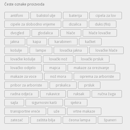
Česte oznake proizvoda
antifoni
balistol ulje
baterija
cipela za lov
cipele za slobodno vrijeme
dizalica
duks (flis)
dvogled
glodalica
hlače
hlače lovačke
jakna
kapa
karabineri
kačket
košulje
lampe
lovačka jakna
lovačke hlače
lovačke košulje
lovački nož
lovački prsluk
lovačko odijelo
majica
makaze za orezivanje
makaze za voce
nož mora
oprema za arboriste
pribor za arboriste
prskalica
prsluk
radna odjeća
rukavice
ruksak
ručna žaga
sajla
sigurnosni kaiši
sjekira
transportne vreće
uže
vrtne makaze
zatezač
zaštita bilja
čeona lampa
španeri