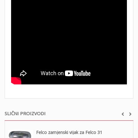
SLIČNI PROIZVODI
Felco zamjenski vijak za Felco 31