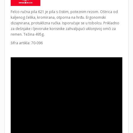
Felco ručna pila 621 je pila s čistim, poteznim rezom. Oštrica od
kaljenog čelika, kromirana, otporna na hrđu. Ergonomski
dizajnirana, protuklizna ručka. Isporučuje se u tobolcu. Prikladno
za dešnjake i ljevoruke korisnike zahvaljujući uklonjivoj omči za
remen. Težina 495g.
šifra artikla: 70-096