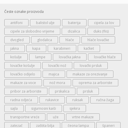
Česte oznake proizvoda
antifoni
balistol ulje
baterija
cipela za lov
cipele za slobodno vrijeme
dizalica
duks (flis)
dvogled
glodalica
hlače
hlače lovačke
jakna
kapa
karabineri
kačket
košulje
lampe
lovačka jakna
lovačke hlače
lovačke košulje
lovački nož
lovački prsluk
lovačko odijelo
majica
makaze za orezivanje
makaze za voce
nož mora
oprema za arboriste
pribor za arboriste
prskalica
prsluk
radna odjeća
rukavice
ruksak
ručna žaga
sajla
sigurnosni kaiši
sjekira
transportne vreće
uže
vrtne makaze
zatezač
zaštita bilja
čeona lampa
španeri