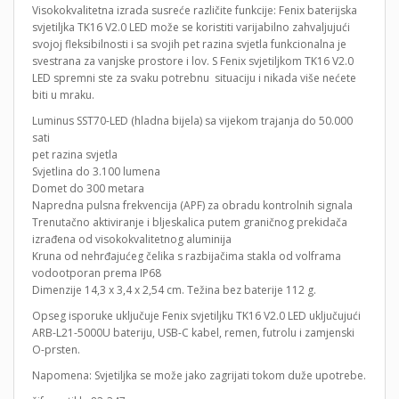
Visokokvalitetna izrada susreće različite funkcije: Fenix ​​​​baterijska
svjetiljka TK16 V2.0 LED može se koristiti varijabilno zahvaljujući
svojoj fleksibilnosti i sa svojih pet razina svjetla funkcionalna je
svestrana za vanjske prostore i lov. S Fenix ​​svjetiljkom TK16 V2.0
LED spremni ste za svaku potrebnu situaciju i nikada više nećete
biti u mraku.
Luminus SST70-LED (hladna bijela) sa vijekom trajanja do 50.000
sati
pet razina svjetla
Svjetlina do 3.100 lumena
Domet do 300 metara
Napredna pulsna frekvencija (APF) za obradu kontrolnih signala
Trenutačno aktiviranje i bljeskalica putem graničnog prekidača
izrađena od visokokvalitetnog aluminija
Kruna od nehrđajućeg čelika s razbijačima stakla od volframa
vodootporan prema IP68
Dimenzije 14,3 x 3,4 x 2,54 cm. Težina bez baterije 112 g.
Opseg isporuke uključuje Fenix ​​svjetiljku TK16 V2.0 LED uključujući
ARB-L21-5000U bateriju, USB-C kabel, remen, futrolu i zamjenski
O-prsten.
Napomena: Svjetiljka se može jako zagrijati tokom duže upotrebe.