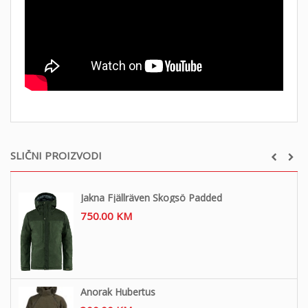
SLIČNI PROIZVODI
Jakna Fjällräven Skogsö Padded
750.00
KM
Anorak Hubertus