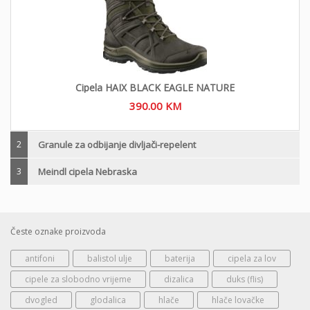
Cipela HAIX BLACK EAGLE NATURE
390.00
KM
2
Granule za odbijanje divljači-repelent
3
Meindl cipela Nebraska
Česte oznake proizvoda
antifoni
balistol ulje
baterija
cipela za lov
cipele za slobodno vrijeme
dizalica
duks (flis)
dvogled
glodalica
hlače
hlače lovačke