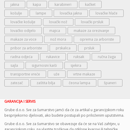
jakna
kapa
karabineri
kačket
košulje
lampe
lovačka jakna
lovačke hlače
lovačke košulje
lovački nož
lovački prsluk
lovačko odijelo
majica
makaze za orezivanje
makaze za voce
nož mora
oprema za arboriste
pribor za arboriste
prskalica
prsluk
radna odjeća
rukavice
ruksak
ručna žaga
sajla
sigurnosni kaiši
sjekira
transportne vreće
uže
vrtne makaze
zatezač
zaštita bilja
čeona lampa
španeri
GARANCIJA I SERVIS
Grube d.o.o. Sve za šumarstvo jamći da će za artikal u garancijskom roku
besprijekorno djelovati, ako budete postupali po priloženim uputstvima.
Grube d.o.o. Sve za šumarstvo se obavezuje da će se na Vaš zahtjev, u
garancijskom roku, na vlastite troškove da otklone kvarovi ili tehničke