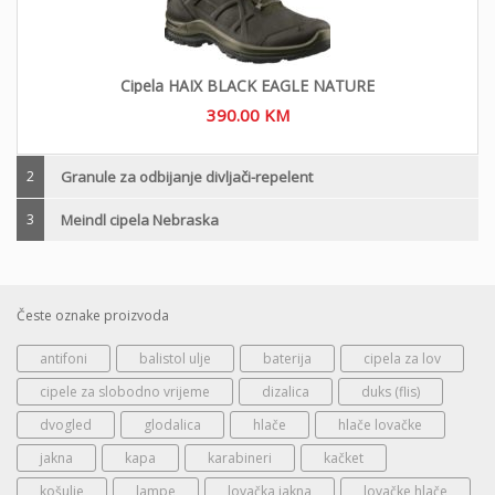
Cipela HAIX BLACK EAGLE NATURE
390.00
KM
2
Granule za odbijanje divljači-repelent
3
Meindl cipela Nebraska
Česte oznake proizvoda
antifoni
balistol ulje
baterija
cipela za lov
cipele za slobodno vrijeme
dizalica
duks (flis)
dvogled
glodalica
hlače
hlače lovačke
jakna
kapa
karabineri
kačket
košulje
lampe
lovačka jakna
lovačke hlače