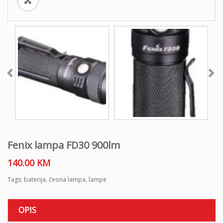
Fenix lampa FD30 900lm
140.00
KM
Tags:
baterija
,
čeona lampa
,
lampe
OPIS