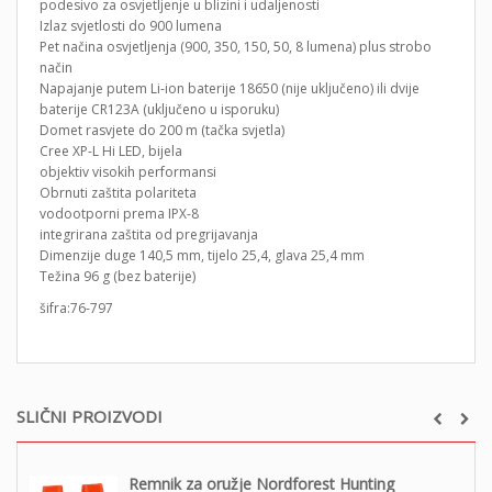
podesivo za osvjetljenje u blizini i udaljenosti
Izlaz svjetlosti do 900 lumena
Pet načina osvjetljenja (900, 350, 150, 50, 8 lumena) plus strobo
način
Napajanje putem Li-ion baterije 18650 (nije uključeno) ili dvije
baterije CR123A (uključeno u isporuku)
Domet rasvjete do 200 m (tačka svjetla)
Cree XP-L Hi LED, bijela
objektiv visokih performansi
Obrnuti zaštita polariteta
vodootporni prema IPX-8
integrirana zaštita od pregrijavanja
Dimenzije duge 140,5 mm, tijelo 25,4, glava 25,4 mm
Težina 96 g (bez baterije)
šifra:76-797
SLIČNI PROIZVODI
Remnik za oružje Nordforest Hunting