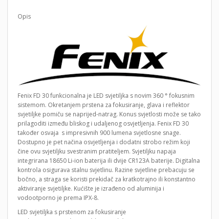
Opis
Fenix ​​FD 30 funkcionalna je LED svjetiljka s novim 360 ° fokusnim
sistemom. Okretanjem prstena za fokusiranje, glava i reflektor
svjetiljke pomiču se naprijed-natrag. Konus svjetlosti može se tako
prilagoditi između bliskog i udaljenog osvjetljenja. Fenix ​​FD 30
također osvaja s impresivnih 900 lumena svjetlosne snage.
Dostupno je pet načina osvjetljenja i dodatni strobo režim koji
čine ovu svjetiljku svestranim pratiteljem. Svjetiljku napaja
integrirana 18650 Li-ion baterija ili dvije CR123A baterije. Digitalna
kontrola osigurava stalnu svjetlinu. Razine svjetline prebacuju se
bočno, a straga se koristi prekidač za kratkotrajno ili konstantno
aktiviranje svjetiljke. Kućište je izrađeno od aluminija i
vodootporno je prema IPX-8.
LED svjetiljka s prstenom za fokusiranje