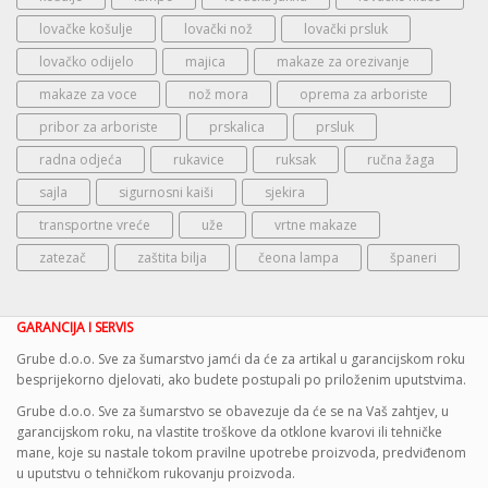
lovačke košulje
lovački nož
lovački prsluk
lovačko odijelo
majica
makaze za orezivanje
makaze za voce
nož mora
oprema za arboriste
pribor za arboriste
prskalica
prsluk
radna odjeća
rukavice
ruksak
ručna žaga
sajla
sigurnosni kaiši
sjekira
transportne vreće
uže
vrtne makaze
zatezač
zaštita bilja
čeona lampa
španeri
GARANCIJA I SERVIS
Grube d.o.o. Sve za šumarstvo jamći da će za artikal u garancijskom roku
besprijekorno djelovati, ako budete postupali po priloženim uputstvima.
Grube d.o.o. Sve za šumarstvo se obavezuje da će se na Vaš zahtjev, u
garancijskom roku, na vlastite troškove da otklone kvarovi ili tehničke
mane, koje su nastale tokom pravilne upotrebe proizvoda, predviđenom
u uputstvu o tehničkom rukovanju proizvoda.