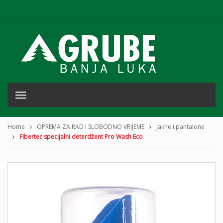
T
o
g
g
Home
OPREMA ZA RAD I SLOBODNO VRIJEME
Jakne i pantalone
l
Fibertec specijalni deterdžent Pro Wash Eco
e
n
a
v
i
g
a
t
i