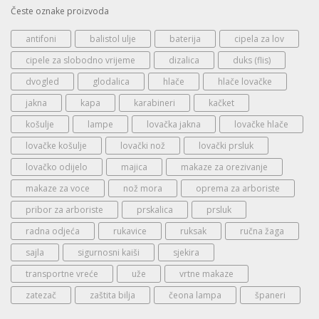
Česte oznake proizvoda
antifoni
balistol ulje
baterija
cipela za lov
cipele za slobodno vrijeme
dizalica
duks (flis)
dvogled
glodalica
hlače
hlače lovačke
jakna
kapa
karabineri
kačket
košulje
lampe
lovačka jakna
lovačke hlače
lovačke košulje
lovački nož
lovački prsluk
lovačko odijelo
majica
makaze za orezivanje
makaze za voce
nož mora
oprema za arboriste
pribor za arboriste
prskalica
prsluk
radna odjeća
rukavice
ruksak
ručna žaga
sajla
sigurnosni kaiši
sjekira
transportne vreće
uže
vrtne makaze
zatezač
zaštita bilja
čeona lampa
španeri