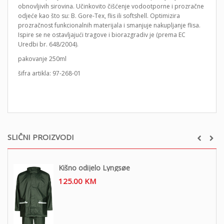
obnovljivih sirovina. Učinkovito čišćenje vodootporne i prozračne
odjeće kao što su: B. Gore-Tex, flis ili softshell. Optimizira
prozračnost funkcionalnih materijala i smanjuje nakupljanje flisa.
Ispire se ne ostavljajući tragove i biorazgradiv je (prema EC
Uredbi br. 648/2004).
pakovanje 250ml
šifra artikla: 97-268-01
SLIČNI PROIZVODI
Kišno odijelo Lyngsøe
125.00
KM