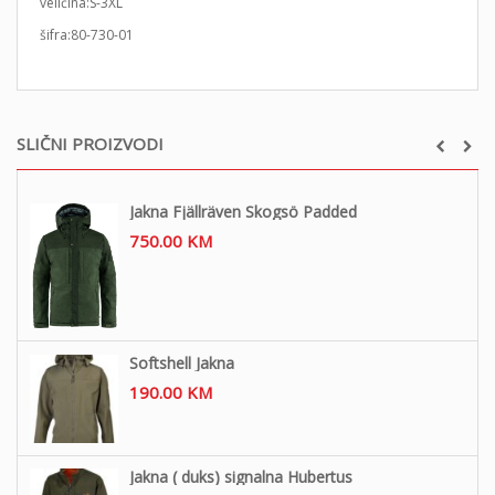
veličina:S-3XL
šifra:80-730-01
SLIČNI PROIZVODI
Jakna Fjällräven Skogsö Padded
750.00
KM
Softshell Jakna
190.00
KM
Jakna ( duks) signalna Hubertus