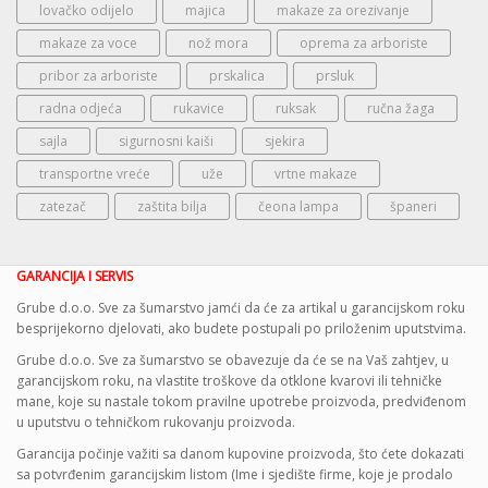
lovačko odijelo
majica
makaze za orezivanje
makaze za voce
nož mora
oprema za arboriste
pribor za arboriste
prskalica
prsluk
radna odjeća
rukavice
ruksak
ručna žaga
sajla
sigurnosni kaiši
sjekira
transportne vreće
uže
vrtne makaze
zatezač
zaštita bilja
čeona lampa
španeri
GARANCIJA I SERVIS
Grube d.o.o. Sve za šumarstvo jamći da će za artikal u garancijskom roku
besprijekorno djelovati, ako budete postupali po priloženim uputstvima.
Grube d.o.o. Sve za šumarstvo se obavezuje da će se na Vaš zahtjev, u
garancijskom roku, na vlastite troškove da otklone kvarovi ili tehničke
mane, koje su nastale tokom pravilne upotrebe proizvoda, predviđenom
u uputstvu o tehničkom rukovanju proizvoda.
Garancija počinje važiti sa danom kupovine proizvoda, što ćete dokazati
sa potvrđenim garancijskim listom (Ime i sjedište firme, koje je prodalo