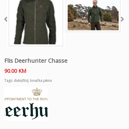
Flis Deerhunter Chasse
90.00
KM
Tags:
duks(flis)
,
lovačka jakna