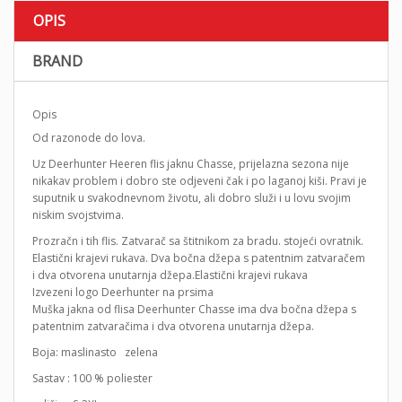
OPIS
BRAND
Opis
Od razonode do lova.
Uz Deerhunter Heeren flis jaknu Chasse, prijelazna sezona nije
nikakav problem i dobro ste odjeveni čak i po laganoj kiši. Pravi je
suputnik u svakodnevnom životu, ali dobro služi i u lovu svojim
niskim svojstvima.
Prozračn i tih flis. Zatvarač sa štitnikom za bradu. stojeći ovratnik.
Elastični krajevi rukava. Dva bočna džepa s patentnim zatvaračem
i dva otvorena unutarnja džepa.Elastični krajevi rukava
Izvezeni logo Deerhunter na prsima
Muška jakna od flisa Deerhunter Chasse ima dva bočna džepa s
patentnim zatvaračima i dva otvorena unutarnja džepa.
Boja: maslinasto zelena
Sastav : 100 % poliester