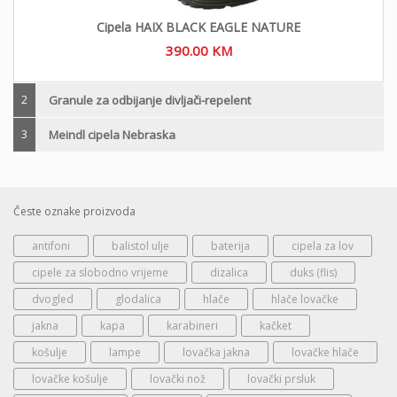
Cipela HAIX BLACK EAGLE NATURE
390.00
KM
2
Granule za odbijanje divljači-repelent
3
Meindl cipela Nebraska
Česte oznake proizvoda
antifoni
balistol ulje
baterija
cipela za lov
cipele za slobodno vrijeme
dizalica
duks (flis)
dvogled
glodalica
hlače
hlače lovačke
jakna
kapa
karabineri
kačket
košulje
lampe
lovačka jakna
lovačke hlače
lovačke košulje
lovački nož
lovački prsluk